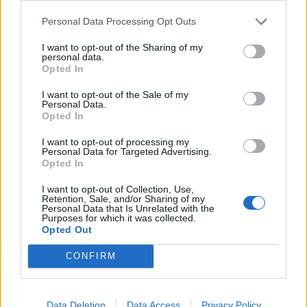
είναι συνεπείς στις επιδόσεις τους.
Personal Data Processing Opt Outs
Μια άλλη θεμελιώδης πτυχή της προσπάθειας
I want to opt-out of the Sharing of my
να διασφαλιστεί ότι οι ασκήσεις εκτελούνται
personal data.
Opted In
σωστά είναι να τις εκτελείτε «με ένταση, αλλά
όχι με πόνο».
I want to opt-out of the Sale of my
Personal Data.
Opted In
Photo Shutterstock
I want to opt-out of processing my
Personal Data for Targeted Advertising.
Opted In
Διαβάστε επίσης
I want to opt-out of Collection, Use,
Πώς η Τεχνητή Νοημοσύνη αλλάζει τον
Retention, Sale, and/or Sharing of my
Personal Data that Is Unrelated with the
εργασιακό χώρο;
Purposes for which it was collected.
Opted Out
Ινομυώματα: Πότε και πώς πρέπει να
CONFIRM
αφαιρούνται;
Data Deletion
Data Access
Privacy Policy