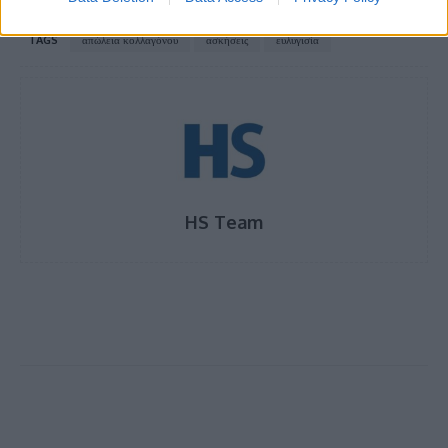
TAGS
απώλεια κολλαγόνου
ασκήσεις
ευλυγισία
HS Team