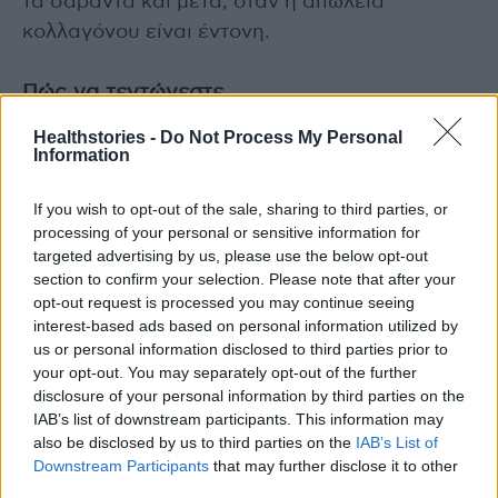
τα σαράντα και μετά, όταν η απώλεια
κολλαγόνου είναι έντονη.
Πώς να τεντώνεστε
Healthstories -
Do Not Process My Personal
Οι πιο συνιστώμενες ασκήσεις για την
Information
απόκτηση ευλυγισίας είναι οι διατάσεις, οι
οποίες για χρόνια συνιστούσαν να γίνονται με
If you wish to opt-out of the sale, sharing to third parties, or
αναπήδηση, ενώ τώρα έχει αποδειχθεί ότι
processing of your personal or sensitive information for
targeted advertising by us, please use the below opt-out
είναι πιο αποτελεσματικές μέσω
section to confirm your selection. Please note that after your
διατηρούμενων στάσεων, «ήπιες, ακόμη και με
opt-out request is processed you may continue seeing
κίνηση, για να οδηγηθεί η άρθρωση στο
interest-based ads based on personal information utilized by
μέγιστο εύρος κίνησης, αλλά με ενεργητικό
us or personal information disclosed to third parties prior to
your opt-out. You may separately opt-out of the further
τρόπο και πάντα σε ρυθμό με την αναπνοή».
disclosure of your personal information by third parties on the
IAB’s list of downstream participants. This information may
Ένα άλλο από τα κλειδιά για να αξιοποιήσουν
also be disclosed by us to third parties on the
IAB’s List of
Downstream Participants
that may further disclose it to other
στο έπακρο τις δυνατότητές τους είναι να
third parties.