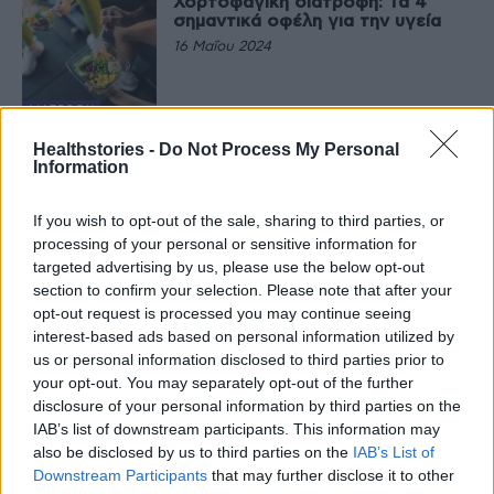
Χορτοφαγική διατροφή: Τα 4
σημαντικά οφέλη για την υγεία
16 Μαΐου 2024
ΔΙΑΤΡΟΦΉ
Βότανα και μπαχαρικά με ισχυρά
Healthstories -
Do Not Process My Personal
οφέλη για την υγεία
Information
24 Απριλίου 2024
If you wish to opt-out of the sale, sharing to third parties, or
processing of your personal or sensitive information for
ΔΙΑΤΡΟΦΉ
targeted advertising by us, please use the below opt-out
Βρώμη: Οφέλη για την υγεία και
section to confirm your selection. Please note that after your
κίνδυνοι από την κατανάλωσή της
opt-out request is processed you may continue seeing
18 Δεκεμβρίου 2023
interest-based ads based on personal information utilized by
us or personal information disclosed to third parties prior to
your opt-out. You may separately opt-out of the further
ΔΙΑΤΡΟΦΉ
disclosure of your personal information by third parties on the
6 οφέλη για την υγεία από τις
λευκές πατάτες
IAB’s list of downstream participants. This information may
also be disclosed by us to third parties on the
IAB’s List of
15 Ιουνίου 2023
Downstream Participants
that may further disclose it to other