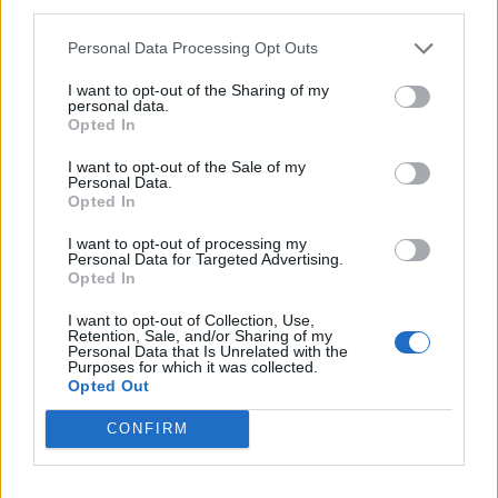
third parties.
ΔΙΑΤΡΟΦΉ
Personal Data Processing Opt Outs
1
2
3
I want to opt-out of the Sharing of my
personal data.
Opted In
I want to opt-out of the Sale of my
Τελευταία Νέα
Personal Data.
Opted In
9 πράγματα που δεν πρέπει να
λέτε σε έναν επισκέπτη
I want to opt-out of processing my
Personal Data for Targeted Advertising.
27 Φεβρουαρίου 2026
Opted In
I want to opt-out of Collection, Use,
Retention, Sale, and/or Sharing of my
Personal Data that Is Unrelated with the
Πάνω από 100 μωρά έχουν
Purposes for which it was collected.
γεννηθεί μέσω εξωσωματικής, με
Opted Out
την υποστήριξη της Be-Live
27 Φεβρουαρίου 2026
CONFIRM