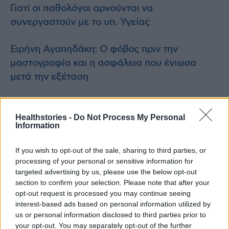
Γιατί οι παθολόγοι αρνούνται να
συνεργαστούν με το υπ. Υγείας
Ειρήνη Αγαπηδάκη: Ο φόβος πριν την
μαστογραφία και η ασφάλεια που ένιωσα
μετά την εξέταση
Healthstories -
Do Not Process My Personal
Information
TAGS
Ελληνικός Ερυθρός Σταυρός
οδηγίες
πνιγμός
If you wish to opt-out of the sale, sharing to third parties, or
processing of your personal or sensitive information for
targeted advertising by us, please use the below opt-out
section to confirm your selection. Please note that after your
opt-out request is processed you may continue seeing
interest-based ads based on personal information utilized by
us or personal information disclosed to third parties prior to
healthstories
your opt-out. You may separately opt-out of the further