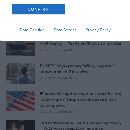
CONFIRM
Έρευνα: «Το Χαμόγελο του Παιδιού»
ξεχωρίζει στα μάτια της κοινωνίας
26 Φεβρουαρίου 2026
Data Deletion
Data Access
Privacy Policy
Ζάκυνθος: Σε αναστολή καθηκόντων η
παιδίατρος – Εκτός κινδύνου το μωράκι
25 Φεβρουαρίου 2026
Σε ΜΕΘ λόγω μηνιγγίτιδας, μωράκι 5
μηνών από τη Ζάκυνθο –...
25 Φεβρουαρίου 2026
15 πολιτείες προσφεύγουν εναντίον της
κυβέρνησης Τραμπ αντιδρώντας στη
μείωση των...
25 Φεβρουαρίου 2026
Εκστρατεία HPV: «Μια Έγνοια Λιγότερη
– Καλύτερα ασφαλής, παρά να