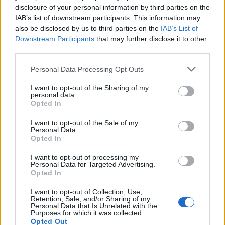
disclosure of your personal information by third parties on the
IAB’s list of downstream participants. This information may
also be disclosed by us to third parties on the
IAB’s List of
Downstream Participants
that may further disclose it to other
third parties.
Personal Data Processing Opt Outs
I want to opt-out of the Sharing of my
personal data.
Opted In
Δείτε Ακόμη
I want to opt-out of the Sale of my
Personal Data.
Opted In
Γαλλία – Η τοξίνη κερεουλίδη
εντοπίστηκε σε βρέφος από βρεφικό
I want to opt-out of processing my
Personal Data for Targeted Advertising.
γάλα...
Opted In
27 Φεβρουαρίου 2026
I want to opt-out of Collection, Use,
Όταν οι έφηβοι καπνίζουν – Η
Retention, Sale, and/or Sharing of my
Αλεξάνδρα Καππάτου συμβουλεύει
Personal Data that Is Unrelated with the
Purposes for which it was collected.
26 Φεβρουαρίου 2026
Opted Out