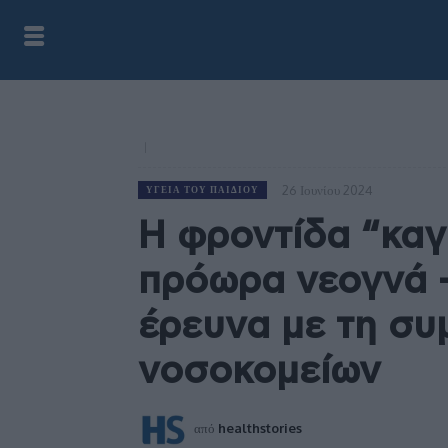
26 Ιουνίου 2024
ΥΓΕΊΑ ΤΟΥ ΠΑΙΔΙΟΎ
H φροντίδα “καγ
πρόωρα νεογνά 
έρευνα με τη συ
νοσοκομείων
από
healthstories