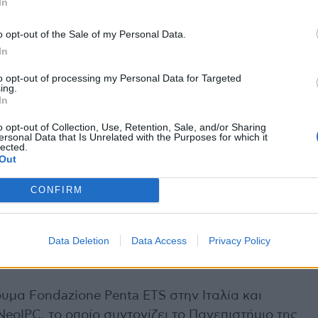
In
κινάμε αυτή τη μελέτη, η οποία αναμένεται να
θόδους ελέγχου και πρόληψης λοιμώξεων, όπως η
o opt-out of the Sale of my Personal Data.
ς θα συμβάλουν στη φροντίδα των τόσο ευάλωτων
In
πη» σημειώνει ο ομότιμος καθηγητής
to opt-out of processing my Personal Data for Targeted
υ ΑΠΘ και συντονιστής του προγράμματος για την
ing.
In
o opt-out of Collection, Use, Retention, Sale, and/or Sharing
ersonal Data that Is Unrelated with the Purposes for which it
lected.
Out
λάδα, επτά ΜΕΝΝ από τα Νοσοκομεία Ιπποκράτειο
CONFIRM
, το Πανεπιστημιακό Νοσοκομείο Ηρακλείου, το
ν, το Πανεπιστημιακό Νοσοκομείο Πάτρας, το
ού στην Αθήνα και το Πανεπιστημιακό
Data Deletion
Data Access
Privacy Policy
υμα Fondazione Penta ETS στην Ιταλία και
eoIPC, το οποίο συντονίζει το Πανεπιστήμιο της