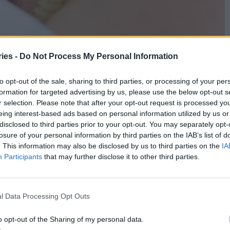
ies -
Do Not Process My Personal Information
ται από τον Παγκόσμιο Οργανισμό Υγείας,
to opt-out of the sale, sharing to third parties, or processing of your per
αφή δέρμα με δέρμα μεταξύ του νεογνού και της
formation for targeted advertising by us, please use the below opt-out s
πρακτική θεωρείται ότι βοηθά τα μωρά να
r selection. Please note that after your opt-out request is processed y
eing interest-based ads based on personal information utilized by us or
σχύουν το ανοσοποιητικό τους σύστημα. Ωστόσο,
disclosed to third parties prior to your opt-out. You may separately opt-
μετάδοσης ανθεκτικών βακτηρίων και στη μείωση
losure of your personal information by third parties on the IAB’s list of
ι αδιευκρίνιστη.
. This information may also be disclosed by us to third parties on the
IA
Participants
that may further disclose it to other third parties.
α συμμετάσχουν 24 ΜΕΝΝ από πέντε ευρωπαϊκές
 2024, αρχικά στην Ελλάδα και την Ελβετία, και θα
l Data Processing Opt Outs
Ηνωμένο Βασίλειο στο δεύτερο εξάμηνο του 2024.
ναμένεται να ολοκληρωθεί το 2026.
o opt-out of the Sharing of my personal data.