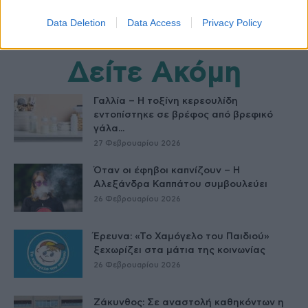
Data Deletion
Data Access
Privacy Policy
Δείτε Ακόμη
Γαλλία – Η τοξίνη κερεουλίδη
εντοπίστηκε σε βρέφος από βρεφικό
γάλα...
27 Φεβρουαρίου 2026
Όταν οι έφηβοι καπνίζουν – Η
Αλεξάνδρα Καππάτου συμβουλεύει
26 Φεβρουαρίου 2026
Έρευνα: «Το Χαμόγελο του Παιδιού»
ξεχωρίζει στα μάτια της κοινωνίας
26 Φεβρουαρίου 2026
Ζάκυνθος: Σε αναστολή καθηκόντων η