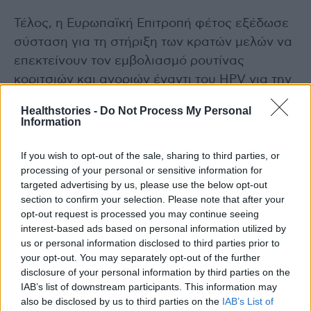
Τέλος, η Ευρωπαϊκή Επιτροπή φέτος εξέδωσε
σύσταση για τη στήριξη των κρατών μελών να
επεκτείνουν τον εμβολιασμό ρουτίνας
κοριτσιών και αγοριών έναντι του HPV για την
εξάλειψη του καρκίνου του τραχήλου της
Healthstories -
Do Not Process My Personal
μήτρας και άλλων καρκίνων που προκαλούνται
Information
από τον HPV.
If you wish to opt-out of the sale, sharing to third parties, or
processing of your personal or sensitive information for
Διαβάστε επίσης
targeted advertising by us, please use the below opt-out
section to confirm your selection. Please note that after your
“Το ρεκόρ στην LDL χοληστερόλη”: Εστρατεία
opt-out request is processed you may continue seeing
ενημέρωσης για τον καρδιαγγειακό κίνδυνο
interest-based ads based on personal information utilized by
us or personal information disclosed to third parties prior to
your opt-out. You may separately opt-out of the further
Στ. Χανδακάς: Σημαντική η δήλωση Έλον
disclosure of your personal information by third parties on the
Μασκ για δημογραφικό/υπογεννητικότητα –
IAB’s list of downstream participants. This information may
Τα ανησυχητικά στοιχεία
also be disclosed by us to third parties on the
IAB’s List of