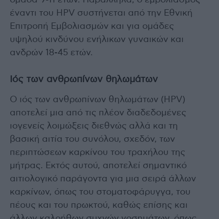
ομάδα 9-11 ετών. Παράλληλα, ο εμβολιασμός
έναντι του HPV συστήνεται από την Εθνική
Επιτροπή Εμβολιασμών και για ομάδες
υψηλού κινδύνου ενήλικων γυναικών και
ανδρών 18-45 ετών.
Ιός των ανθρωπίνων θηλωμάτων
Ο ιός των ανθρωπίνων θηλωμάτων (HPV)
αποτελεί μια από τις πλέον διαδεδομένες
ιογενείς λοιμώξεις διεθνώς αλλά και τη
βασική αιτία του συνόλου, σχεδόν, των
περιπτώσεων καρκίνου του τραχήλου της
μήτρας. Εκτός αυτού, αποτελεί σημαντικό
αιτιολογικό παράγοντα για μια σειρά άλλων
καρκίνων, όπως του στοματοφάρυγγα, του
πέους και του πρωκτού, καθώς επίσης και
άλλων καλοήθων συχνών νοσημάτων, όπως