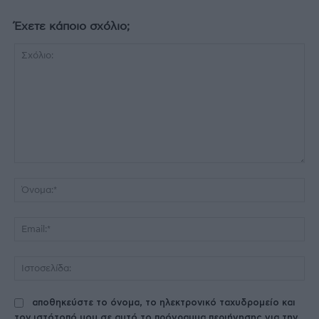
Έχετε κάποιο σχόλιο;
Σχόλιο:
Όν
Ema
Ισ
αποθηκεύστε το όνομα, το ηλεκτρονικό ταχυδρομείο και
τον ιστότοπό μου σε αυτό το πρόγραμμα περιήγησης για την