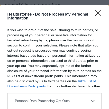
ανακαλύψουν το αντίθετο.
Healthstories -
Do Not Process My Personal
Information
Διαβάστε επίσης
10 λόγοι για να μη σε πάρει από κάτω αν είσαι
If you wish to opt-out of the sale, sharing to third parties, or
processing of your personal or sensitive information for
single τα Χριστούγεννα
targeted advertising by us, please use the below opt-out
section to confirm your selection. Please note that after your
Μπορεί το υαλουρονικό οξύ να προσφέρει
opt-out request is processed you may continue seeing
interest-based ads based on personal information utilized by
ανακούφιση σε γυναίκες που πάσχουν από
us or personal information disclosed to third parties prior to
προβλήματα στην γεννητική περιοχή;
your opt-out. You may separately opt-out of the further
disclosure of your personal information by third parties on the
IAB’s list of downstream participants. This information may
also be disclosed by us to third parties on the
IAB’s List of
Downstream Participants
that may further disclose it to other
TAGS
Santa Trauma
Άγιο Βασίλη
third parties.
Personal Data Processing Opt Outs