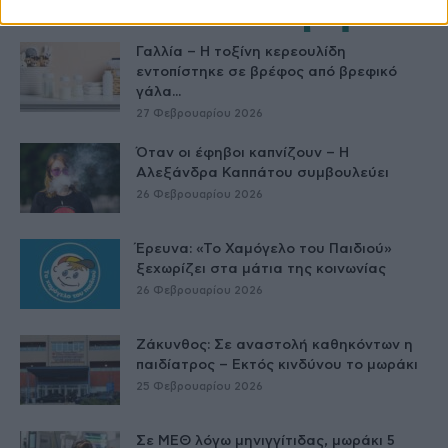
Δείτε Ακόμη
Γαλλία – Η τοξίνη κερεουλίδη
εντοπίστηκε σε βρέφος από βρεφικό
γάλα...
27 Φεβρουαρίου 2026
Όταν οι έφηβοι καπνίζουν – Η
Αλεξάνδρα Καππάτου συμβουλεύει
26 Φεβρουαρίου 2026
Έρευνα: «Το Χαμόγελο του Παιδιού»
ξεχωρίζει στα μάτια της κοινωνίας
26 Φεβρουαρίου 2026
Ζάκυνθος: Σε αναστολή καθηκόντων η
παιδίατρος – Εκτός κινδύνου το μωράκι
25 Φεβρουαρίου 2026
Σε ΜΕΘ λόγω μηνιγγίτιδας, μωράκι 5