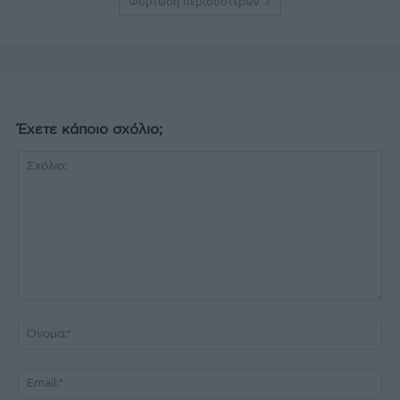
Φόρτωση περισσοτέρων
Έχετε κάποιο σχόλιο;
Σχόλιο:
Όν
Ema