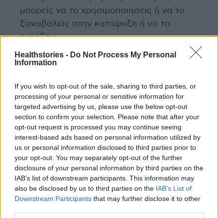
μπορείς να το χρησιμοποιήσεις ή να το
ξαναβάλεις στην κατάψυξη ή να το
πετάξεις.
Healthstories -
Do Not Process My Personal
Information
Διαβάστε επίσης
Τελικά πόση πρωτεΐνη χρειαζόμαστε;
If you wish to opt-out of the sale, sharing to third parties, or
processing of your personal or sensitive information for
targeted advertising by us, please use the below opt-out
Η συχνότητα ερωτικών επαφών μειώνει το
section to confirm your selection. Please note that after your
χάσμα οργασμού ανάμεσα στα φύλα
opt-out request is processed you may continue seeing
interest-based ads based on personal information utilized by
us or personal information disclosed to third parties prior to
H Μπίλι Αϊλις μίλησε ανοικτά για το σύνδρομο
your opt-out. You may separately opt-out of the further
Τουρέτ και τα τικ της – Με προσβάλουν όταν
disclosure of your personal information by third parties on the
γελούν
IAB’s list of downstream participants. This information may
also be disclosed by us to third parties on the
IAB’s List of
Downstream Participants
that may further disclose it to other
third parties.