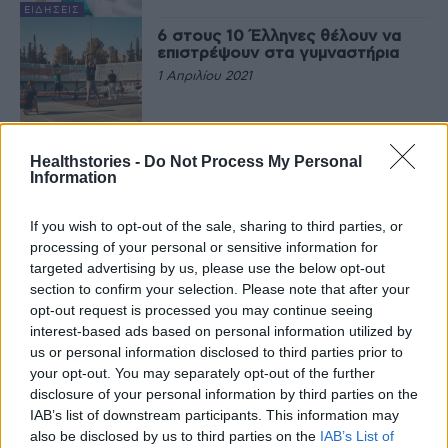
ΕΙΔΉΣΕΙΣ
6 στους 10 Έλληνες θέλουν να
επιστρέψουν στα γυμναστήρια
1 Απριλίου 2021
ΆΣΚΗΣΗ
Healthstories -
Do Not Process My Personal
Information
Τελευταία Νέα
If you wish to opt-out of the sale, sharing to third parties, or
processing of your personal or sensitive information for
9 πράγματα που δεν πρέπει να
λέτε σε έναν επισκέπτη
targeted advertising by us, please use the below opt-out
section to confirm your selection. Please note that after your
27 Φεβρουαρίου 2026
opt-out request is processed you may continue seeing
interest-based ads based on personal information utilized by
us or personal information disclosed to third parties prior to
your opt-out. You may separately opt-out of the further
Πάνω από 100 μωρά έχουν
disclosure of your personal information by third parties on the
γεννηθεί μέσω εξωσωματικής, με
την υποστήριξη της Be-Live
IAB’s list of downstream participants. This information may
27 Φεβρουαρίου 2026
also be disclosed by us to third parties on the
IAB’s List of