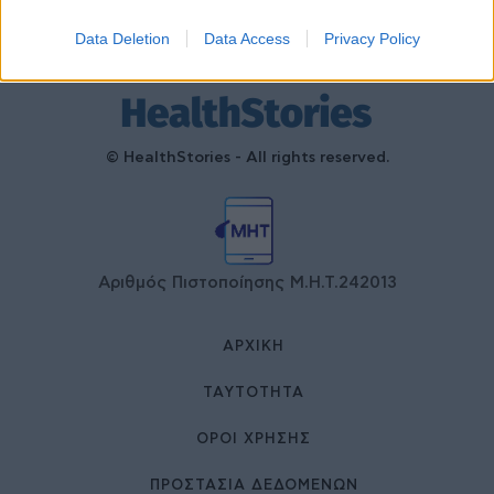
Data Deletion
Data Access
Privacy Policy
© HealthStories - All rights reserved.
Αριθμός Πιστοποίησης Μ.Η.Τ.242013
ΑΡΧΙΚΉ
ΤΑΥΤΌΤΗΤΑ
ΌΡΟΙ ΧΡΉΣΗΣ
ΠΡΟΣΤΑΣΙΑ ΔΕΔΟΜΕΝΩΝ