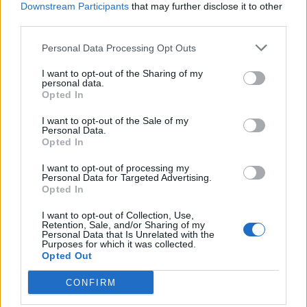
Downstream Participants
that may further disclose it to other
third parties.
Μεταπροπονητική πείνα: Ο λόγος
Personal Data Processing Opt Outs
που θέλεις να καταβροχθίσεις τα
πάντα μετά την άσκηση
I want to opt-out of the Sharing of my
27 Φεβρουαρίου 2026
personal data.
Opted In
I want to opt-out of the Sale of my
Ωρίων – Σπάνια νοσήματα
Personal Data.
συνδέονται με μνημεία που
Opted In
διαμόρφωσαν την ιστορία και το
πνεύμα της χώρας μας
I want to opt-out of processing my
27 Φεβρουαρίου 2026
Personal Data for Targeted Advertising.
Opted In
Γεωργιάδης: Πολλαπλά οφέλη από
I want to opt-out of Collection, Use,
Retention, Sale, and/or Sharing of my
τη συνεργασία δημοσίου και
Personal Data that Is Unrelated with the
ιδιωτικού τομέα
Purposes for which it was collected.
27 Φεβρουαρίου 2026
Opted Out
CONFIRM