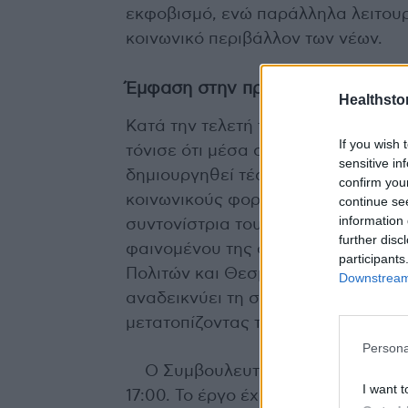
εκφοβισμό, ενώ παράλληλα λειτουργ
κοινωνικό περιβάλλον των νέων.
Έμφαση στην πρόληψη και τη συ
Healthstor
Κατά την τελετή των εγκαινίων, ο
If you wish 
τόνισε ότι μέσα σε δύο χρόνια λει
sensitive in
δημιουργηθεί τέσσερις αντίστοιχε
confirm you
κοινωνικούς φορείς και όχι στη στ
continue se
information 
συντονίστρια του έργου Έλενα Ασ
further disc
φαινομένου της σχολικής βίας, εν
participants
Πολιτών και Θεσμικής Προστασίας, 
Downstream 
αναδεικνύει τη σημασία της πρόλη
μετατοπίζοντας το βάρος από την 
Persona
Ο Συμβουλευτικός Σταθμός λειτ
I want t
17:00. Το έργο έχει ενταχθεί στο 