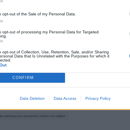
In
δα και την Ευρωπαϊκή Ένωση μέσω του
o opt-out of the Sale of my Personal Data.
In
to opt-out of processing my Personal Data for Targeted
ing.
In
o opt-out of Collection, Use, Retention, Sale, and/or Sharing
ersonal Data that Is Unrelated with the Purposes for which it
και την ανάπτυξη των παιδιών
lected.
Out
την ανάδειξη του δημογραφικού προβλήματος
CONFIRM
Data Deletion
Data Access
Privacy Policy
ρο πρόληψης και προστασίας παιδιών και εφήβων