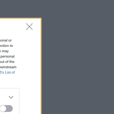
sonal or
ection to
ou may
 personal
out of the
 downstream
B’s List of