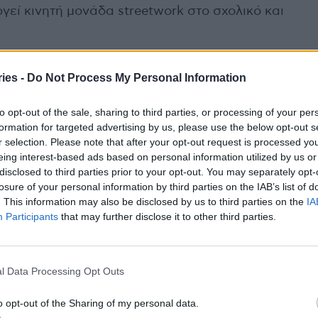
εί κινητή μονάδα streetwork στο σχολικό και
λλογική δράση
ies -
Do Not Process My Personal Information
 δήμαρχος Θεσσαλονίκης, Στέλιος Αγγελούδης
to opt-out of the sale, sharing to third parties, or processing of your per
τουργίας της σημερινής διοίκησης έχουν
formation for targeted advertising by us, please use the below opt-out s
ς δομές, βασισμένες στη συνεργασία με
r selection. Please note that after your opt-out request is processed y
ενή λογική της δημοτικής γραφειοκρατίας. Η
eing interest-based ads based on personal information utilized by us or
disclosed to third parties prior to your opt-out. You may separately opt-
λανίδου υπογράμμισε τη σύνθετη φύση του
losure of your personal information by third parties on the IAB’s list of
ώ ο εκπρόσωπος του Γενικού Γραμματέα Ευάλωτων
. This information may also be disclosed by us to third parties on the
IA
Ι. Δερζιώτης, έκανε λόγο για ένα εγχείρημα που
Participants
that may further disclose it to other third parties.
ψης και της έγκαιρης παρέμβασης,
ατομική ευθύνη στη συλλογική δράση.
l Data Processing Opt Outs
ουργεί από Δευτέρα έως Παρασκευή, 9:00 με
o opt-out of the Sharing of my personal data.
πρόγραμμα «Κεντρική Μακεδονία 2021-2027» και