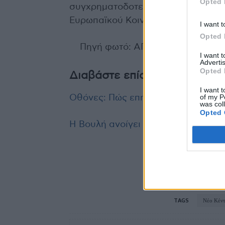
Opted 
συγχρηματοδοτείται από την Ελλά
Ευρωπαϊκού Κοινωνικού Ταμείου.
I want t
Opted 
Πηγή φωτό: ΑΠΕ-ΜΠΕ
I want 
Advertis
Opted 
Διαβάστε επίσης
I want t
of my P
Οθόνες: Πώς επηρεάζουν τον ύπνο 
was col
Opted 
Η Βουλή ανοίγει τον διάλογο για 
TAGS
Νέο Κέντ