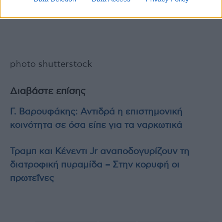
photo shutterstock
Διαβάστε επίσης
Γ. Βαρουφάκης: Αντιδρά η επιστημονική
κοινότητα σε όσα είπε για τα ναρκωτικά
Τραμπ και Κένεντι Jr αναποδογυρίζουν τη
διατροφική πυραμίδα – Στην κορυφή οι
πρωτεΐνες