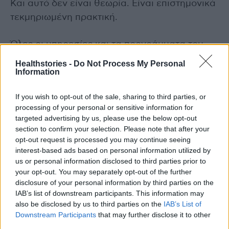
Και αυτό δεν είναι θεωρία. Είναι επιστημονικά
τεκμηριωμένη πρακτική.
Όλες οι υπηρεσίες και τα προγράμματα του
Κέντρου Ημέρας «Connect Thessaloniki»
Healthstories -
Do Not Process My Personal
Information
παρέχονται δωρεάν. Διεύθυνση: Μοναστηρίου
12, Θεσσαλονίκη
If you wish to opt-out of the sale, sharing to third parties, or
Τηλέφωνο: 231 3115034
processing of your personal or sensitive information for
Email:
connect.thessaloniki@iasismed.eu
targeted advertising by us, please use the below opt-out
FB:
CONNECT THESSALONIKI
section to confirm your selection. Please note that after your
opt-out request is processed you may continue seeing
interest-based ads based on personal information utilized by
us or personal information disclosed to third parties prior to
your opt-out. You may separately opt-out of the further
disclosure of your personal information by third parties on the
IAB’s list of downstream participants. This information may
also be disclosed by us to third parties on the
IAB’s List of
Downstream Participants
that may further disclose it to other
third parties.