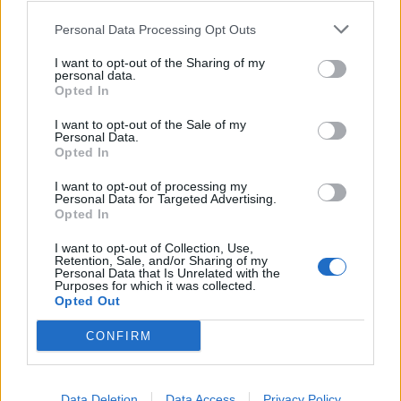
Personal Data Processing Opt Outs
I want to opt-out of the Sharing of my
personal data.
Opted In
I want to opt-out of the Sale of my
Personal Data.
Opted In
I want to opt-out of processing my
Personal Data for Targeted Advertising.
Στέφανος Αλεβίζος
, PhD, M.Ed., Ψυχολόγος
Opted In
και Επιστημονικός Σύμβουλος της ΑμΚΕ ΙΑΣΙΣ
I want to opt-out of Collection, Use,
Retention, Sale, and/or Sharing of my
Personal Data that Is Unrelated with the
Purposes for which it was collected.
Opted Out
CONFIRM
Data Deletion
Data Access
Privacy Policy