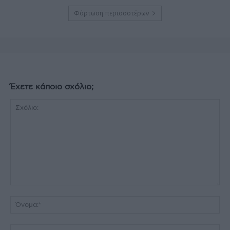
Φόρτωση περισσοτέρων
Έχετε κάποιο σχόλιο;
Σχόλιο:
Όν
Ema