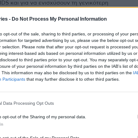
DS και για να ενισχύσουν τη γενικότερη
νσης για εξέταση.
ies -
Do Not Process My Personal Information
to opt-out of the sale, sharing to third parties, or processing of your per
formation for targeted advertising by us, please use the below opt-out s
r selection. Please note that after your opt-out request is processed y
eing interest-based ads based on personal information utilized by us or
ενείς το ΕΣΥ – Η αναλυτική αξιολόγηση και η
disclosed to third parties prior to your opt-out. You may separately opt-
losure of your personal information by third parties on the IAB’s list of
. This information may also be disclosed by us to third parties on the
IA
Participants
that may further disclose it to other third parties.
υλ των εξαγωγών, 14 προϊόντα υπό ανάπτυξη
 είναι πλέον μια χρόνια νόσος και
l Data Processing Opt Outs
o opt-out of the Sharing of my personal data.
ε το Εθνικό Σχέδιο Δράσης για το AIDS με
In
ία