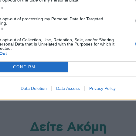
o opt-out of the Sale of my Personal Data.
In
ηγίες για την υπογονιμότητα – Τι αλλάζει σε
to opt-out of processing my Personal Data for Targeted
ing.
In
o opt-out of Collection, Use, Retention, Sale, and/or Sharing
ersonal Data that Is Unrelated with the Purposes for which it
ξουαλικώς μεταδιδόμενα νοσήματα
Παγκόσμια Ημέρα AIDS 2025
lected.
Out
CONFIRM
Data Deletion
Data Access
Privacy Policy
Δείτε Ακόμη