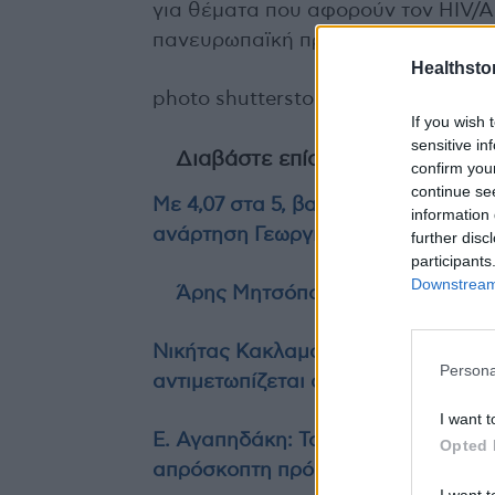
για θέματα που αφορούν τον HIV/AI
πανευρωπαϊκή προσπάθεια ενθάρρυ
Healthstor
photo shutterstock
If you wish 
sensitive in
Διαβάστε επίσης
confirm you
continue se
Με 4,07 στα 5, βαθμολογούν οι ασθ
information 
ανάρτηση Γεωργιάδη
further disc
participants
Downstream 
Άρης Μητσόπουλος (RAFARM): Φο
Νικήτας Κακλαμάνης: Η HIV λοίμωξη
Persona
αντιμετωπίζεται αποτελεσματικά
I want t
Ε. Αγαπηδάκη: Το 2025 εφαρμόσθηκ
Opted 
απρόσκοπτη πρόσβαση στη θεραπε