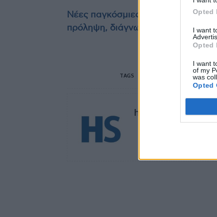
I want t
Opted 
Νέες παγκόσμιες κατευθυντήριες οδ
πρόληψη, διάγνωση και θεραπεία
I want 
Advertis
Opted 
I want t
of my P
TAGS
ΑΠΘ
δωρεάν τεστ για σε
was col
Opted 
healthstories