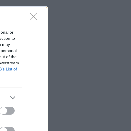
sonal or
ection to
ou may
 personal
out of the
 downstream
B’s List of