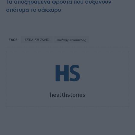
Τα αποξηραμένα φρούτα που αυξάνουν
απότομα το σάκχαρο
TAGS
ΕΞΕΛΙΞΗ ΖΩΗΣ
παιδικής προστασίας
healthstories