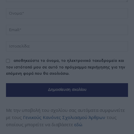
Σχόλιο:
Όν
Ema
Ισ
αποθηκεύστε το όνομα, το ηλεκτρονικό ταχυδρομείο και
τον ιστότοπό μου σε αυτό το πρόγραμμα περιήγησης για την
επόμενη φορά που θα σχολιάσω.
Με την υποβολή του σχολίου σας αυτόματα συμφωνείτε
με τους
Γενικούς Κανόνες Σχολιασμού Άρθρων
τους
οποίους μπορείτε να διαβάσετε
εδώ
.