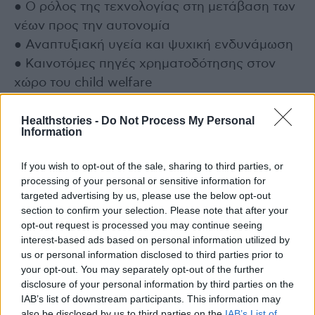
● Ο ρόλος της τεχνολογίας στη μετάβαση των
νέων προς την αυτονομία
● Αναπτυξιακή υγεία και ψυχική ενδυνάμωση
● Καινοτόμες πηγές χρηματοδότησης στον
χώρο του child welfare
● Οικονομικός αλφαβητισμός και
Healthstories -
Do Not Process My Personal
προετοιμασία ζωής για ευάλωτους νέους
Information
Ιδιαίτερη στιγμή αποτέλεσαν οι μαρτυρίες
If you wish to opt-out of the sale, sharing to third parties, or
τεσσάρων νέων που μεγάλωσαν σε δομές
processing of your personal or sensitive information for
targeted advertising by us, please use the below opt-out
φροντίδας και σήμερα χτίζουν τη ζωή τους
section to confirm your selection. Please note that after your
αυτόνομα.
opt-out request is processed you may continue seeing
interest-based ads based on personal information utilized by
Τιμητική βράβευση στον Χαράλαμπο Ταϊγανίδη
us or personal information disclosed to third parties prior to
your opt-out. You may separately opt-out of the further
disclosure of your personal information by third parties on the
Το συνέδριο κορυφώθηκε με την τιμητική
IAB’s list of downstream participants. This information may
βράβευση του Έλληνα παραολυμπιονίκη και
also be disclosed by us to third parties on the
IAB’s List of