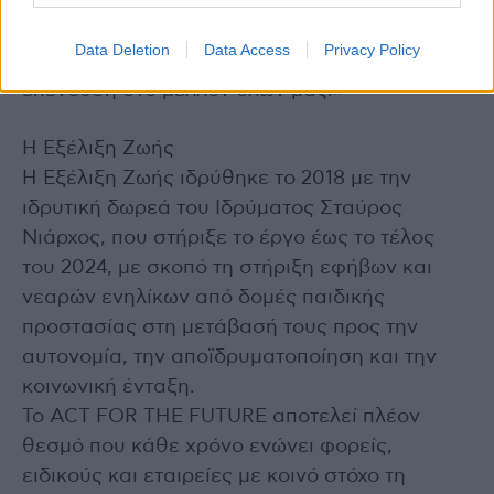
δίκτυα και προοπτικές.
Αυτό δεν είναι CSR. Αυτό είναι επένδυση στο
Data Deletion
Data Access
Privacy Policy
ανθρώπινο κεφάλαιο της χώρας. Είναι
επένδυση στο μέλλον όλων μας.»
Η Εξέλιξη Ζωής
Η Εξέλιξη Ζωής ιδρύθηκε το 2018 με την
ιδρυτική δωρεά του Ιδρύματος Σταύρος
Νιάρχος, που στήριξε το έργο έως το τέλος
του 2024, με σκοπό τη στήριξη εφήβων και
νεαρών ενηλίκων από δομές παιδικής
προστασίας στη μετάβασή τους προς την
αυτονομία, την αποϊδρυματοποίηση και την
κοινωνική ένταξη.
Το ACT FOR THE FUTURE αποτελεί πλέον
θεσμό που κάθε χρόνο ενώνει φορείς,
ειδικούς και εταιρείες με κοινό στόχο τη