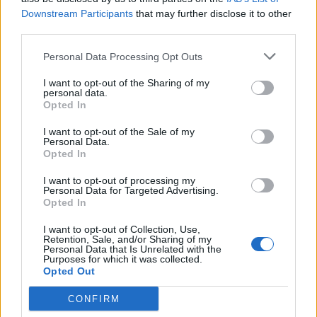
πρεσβευτή της Εξέλιξης Ζωής, Χαράλαμπου
Downstream Participants
that may further disclose it to other
third parties.
Ταϊγανίδη, ο οποίος μοιράστηκε το
εμπνευσμένο μήνυμα: «Τα όνειρα όρια δεν
Personal Data Processing Opt Outs
έχουν».
I want to opt-out of the Sharing of my
personal data.
Opted In
Κάλεσμα σε συνεργασίες – Το S χρειάζεται
όλους μας
I want to opt-out of the Sale of my
Personal Data.
Στο κλείσιμο της ομιλίας της, η κα. Καλαντώνη
Opted In
απηύθυνε κάλεσμα σε εταιρείες, οργανισμούς
I want to opt-out of processing my
και θεσμούς:
Personal Data for Targeted Advertising.
Opted In
«Η παιδική προστασία δεν είναι έργο ενός
οργανισμού, ούτε ενός Υπουργείου. Είναι έργο
I want to opt-out of Collection, Use,
Retention, Sale, and/or Sharing of my
μιας κοινωνίας που θέλει να προχωρήσει
Personal Data that Is Unrelated with the
Purposes for which it was collected.
μπροστά. Οι εταιρείες μπορούν να δώσουν
Opted Out
mentoring, ευκαιρίες εργασίας, στέγαση,
εκπαίδευση, δεξιότητες ζωής, καθοδήγηση,
CONFIRM