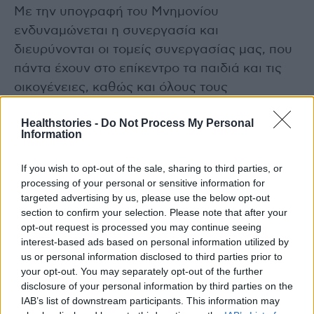
Με την υπογραφή του Μνημονίου
ενδυναμώνεται η συνεργασία και
διευρύνονται οι τομείς συνεργασίας μας, που
πάντα έχουν στο επίκεντρο τα παιδιά και τις
οικογένειες, καθώς και όλους τους
συνανθρώπους μας που έχουν ανάγκη».
Healthstories -
Do Not Process My Personal
Information
If you wish to opt-out of the sale, sharing to third parties, or
Διαβάστε επίσης
processing of your personal or sensitive information for
targeted advertising by us, please use the below opt-out
Απειλές για τη ζωή του A. Γεωργιάδη μέσω
section to confirm your selection. Please note that after your
opt-out request is processed you may continue seeing
Facebook – Μια σύλληψη, μετά τη μήνυση που
interest-based ads based on personal information utilized by
υπέβαλε
us or personal information disclosed to third parties prior to
your opt-out. You may separately opt-out of the further
Αναλυτικός διατροφικός οδηγός για την
disclosure of your personal information by third parties on the
IAB’s list of downstream participants. This information may
επιβράδυνση της νόσου Alzheimer – Τα υπέρ