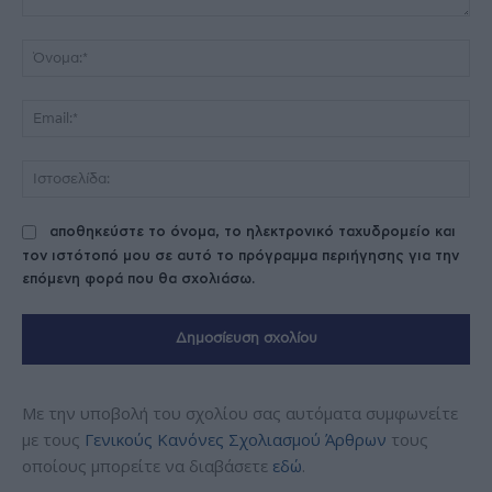
Σχόλιο:
Όν
Ema
Ισ
αποθηκεύστε το όνομα, το ηλεκτρονικό ταχυδρομείο και
τον ιστότοπό μου σε αυτό το πρόγραμμα περιήγησης για την
επόμενη φορά που θα σχολιάσω.
Με την υποβολή του σχολίου σας αυτόματα συμφωνείτε
με τους
Γενικούς Κανόνες Σχολιασμού Άρθρων
τους
οποίους μπορείτε να διαβάσετε
εδώ
.