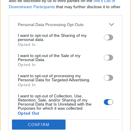
also be disclosed by us to third parties on the
IAB’s List of
και τα κατά κάθε δίαιτας
Downstream Participants
that may further disclose it to other
third parties.
Personal Data Processing Opt Outs
TAGS
«το Χαμόγελο Tου Παιδιού»
Μνημόνιο Συνεργασίας
I want to opt-out of the Sharing of my
personal data.
υπουργείο Εθνικής Αμυνας
Opted In
I want to opt-out of the Sale of my
Personal Data.
Opted In
I want to opt-out of processing my
Personal Data for Targeted Advertising.
Opted In
healthstories
I want to opt-out of Collection, Use,
Retention, Sale, and/or Sharing of my
Personal Data that Is Unrelated with the
Purposes for which it was collected.
Opted Out
CONFIRM