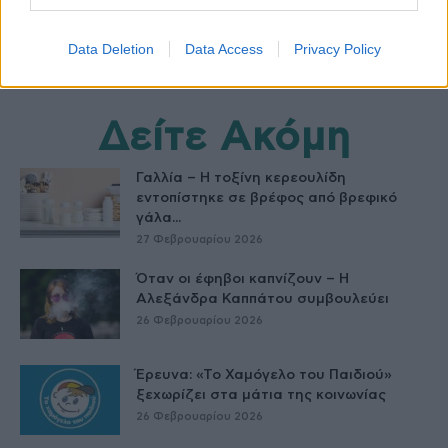
Data Deletion
Data Access
Privacy Policy
Δείτε Ακόμη
Γαλλία – Η τοξίνη κερεουλίδη
εντοπίστηκε σε βρέφος από βρεφικό
γάλα...
27 Φεβρουαρίου 2026
Όταν οι έφηβοι καπνίζουν – Η
Αλεξάνδρα Καππάτου συμβουλεύει
26 Φεβρουαρίου 2026
Έρευνα: «Το Χαμόγελο του Παιδιού»
ξεχωρίζει στα μάτια της κοινωνίας
26 Φεβρουαρίου 2026