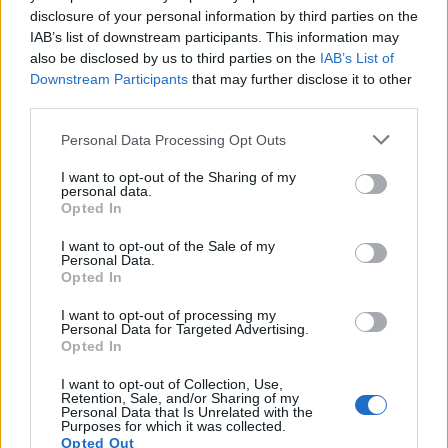
disclosure of your personal information by third parties on the
επένδυση του ομίλου HHG
IAB’s list of downstream participants. This information may
also be disclosed by us to third parties on the
IAB’s List of
Το γαλλικό GEO αποθεώνει νησιά του Αιγαίου
Downstream Participants
that may further disclose it to other
και του Αργοσαρωνικού σε ένα αφιέρωμα 28
third parties.
σελίδων
Personal Data Processing Opt Outs
I want to opt-out of the Sharing of my
personal data.
Opted In
TAGS
Metropolitan Hospital
εγκαύματα
καλοκαίρι
I want to opt-out of the Sale of my
Κωνσταντίνος Μηλεούνης
Personal Data.
Opted In
I want to opt-out of processing my
Personal Data for Targeted Advertising.
Opted In
I want to opt-out of Collection, Use,
Retention, Sale, and/or Sharing of my
Personal Data that Is Unrelated with the
Purposes for which it was collected.
healthstories
Opted Out