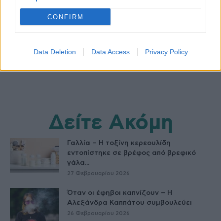
CONFIRM
Data Deletion
Data Access
Privacy Policy
Δείτε Ακόμη
Γαλλία – Η τοξίνη κερεουλίδη
εντοπίστηκε σε βρέφος από βρεφικό
γάλα...
27 Φεβρουαρίου 2026
Όταν οι έφηβοι καπνίζουν – Η
Αλεξάνδρα Καππάτου συμβουλεύει
26 Φεβρουαρίου 2026