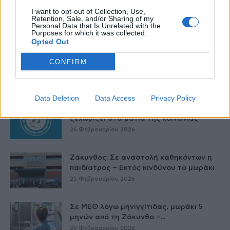
Γαλλία – Η τοξίνη κερεουλίδη
I want to opt-out of Collection, Use,
εντοπίστηκε σε βρέφος από βρεφικό
Retention, Sale, and/or Sharing of my
Personal Data that Is Unrelated with the
γάλα...
Purposes for which it was collected.
27 Φεβρουαρίου 2026
Opted Out
Όταν οι έφηβοι καπνίζουν – Η
CONFIRM
Αλεξάνδρα Καππάτου συμβουλεύει
26 Φεβρουαρίου 2026
Data Deletion
Data Access
Privacy Policy
Έρευνα: «Το Χαμόγελο του Παιδιού»
ξεχωρίζει στα μάτια της κοινωνίας
26 Φεβρουαρίου 2026
Ζάκυνθος: Σε αναστολή καθηκόντων η
παιδίατρος – Εκτός κινδύνου το μωράκι
25 Φεβρουαρίου 2026
Σε ΜΕΘ λόγω μηνιγγίτιδας, μωράκι 5
μηνών από τη Ζάκυνθο –...
25 Φεβρουαρίου 2026