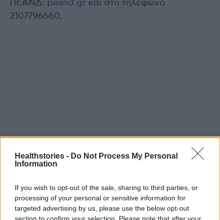
ΠΕΑΝΔ:
peand.gr
και στο τηλέφωνο
2107796660.
Healthstories -
Do Not Process My Personal
Information
If you wish to opt-out of the sale, sharing to third parties, or
TAGS
βιβλίο για τον διαβήτη
processing of your personal or sensitive information for
targeted advertising by us, please use the below opt-out
Η Ρένια και ο διαβήτης που δεν έκανε κύκλους
ΠΕΑΝΔ
Σοφία Μανέα
section to confirm your selection. Please note that after your