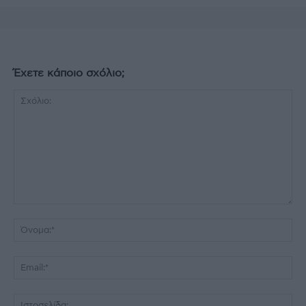
Έχετε κάποιο σχόλιο;
Σχόλιο:
Όν
Ema
Ισ