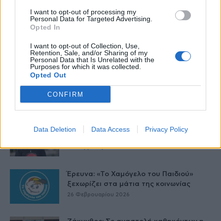
I want to opt-out of processing my
Personal Data for Targeted Advertising.
Opted In
I want to opt-out of Collection, Use,
Δείτε Ακόμη
Retention, Sale, and/or Sharing of my
Personal Data that Is Unrelated with the
Purposes for which it was collected.
Opted Out
Γαλλία – Η τοξίνη κερεουλίδη
εντοπίστηκε σε βρέφος από βρεφικό
CONFIRM
γάλα...
27 Φεβρουαρίου 2026
Όταν οι έφηβοι καπνίζουν – Η
Data Deletion
Data Access
Privacy Policy
Αλεξάνδρα Καππάτου συμβουλεύει
26 Φεβρουαρίου 2026
Έρευνα: «Το Χαμόγελο του Παιδιού»
ξεχωρίζει στα μάτια της κοινωνίας
26 Φεβρουαρίου 2026