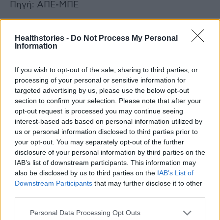
Πηγή: ΑΠΕ-ΜΠΕ
photo shutterstock
Healthstories -
Do Not Process My Personal
Information
Διαβάστε επίσης
If you wish to opt-out of the sale, sharing to third parties, or
Έκρηξη Θεμιστοκλέους στη Βουλή κατά του
processing of your personal or sensitive information for
targeted advertising by us, please use the below opt-out
ΣΥΡΙΖΑ, για τα ασθενοφόρα του ΕΚΑΒ
section to confirm your selection. Please note that after your
opt-out request is processed you may continue seeing
Τι σημαίνουν τα μέτρα Γεωργιάδη για τα
interest-based ads based on personal information utilized by
Φάρμακα Υψηλού Κόστους και πότε θα
us or personal information disclosed to third parties prior to
your opt-out. You may separately opt-out of the further
τελειώσει η ταλαιπωρία των ασφαλισμένων
disclosure of your personal information by third parties on the
IAB’s list of downstream participants. This information may
also be disclosed by us to third parties on the
IAB’s List of
Downstream Participants
that may further disclose it to other
TAGS
διαζύγιο γονέων
εγκεφαλικό
third parties.
Personal Data Processing Opt Outs