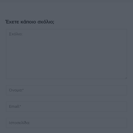
Έχετε κάποιο σχόλιο;
Σχόλιο:
Όν
Ema
Ισ