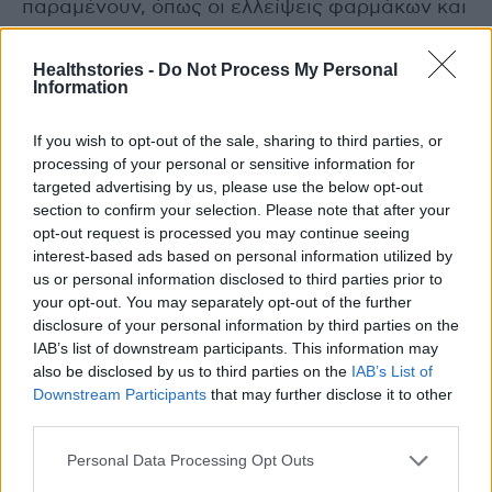
παραμένουν, όπως οι ελλείψεις φαρμάκων και
η ανάγκη βελτίωσης της πρόσβασης στις
θεραπείες. Επεσήμανε τη σημασία της
Healthstories -
Do Not Process My Personal
Information
ενότητας και συνεργασίας σε ευρωπαϊκό
επίπεδο αναφέροντας χαρακτηριστικά «μαζί
If you wish to opt-out of the sale, sharing to third parties, or
μπορούμε να αλλάξουμε τον κόσμο με έναν
processing of your personal or sensitive information for
σημαντικό τρόπο. Μόνο αν είμαστε ενωμένοι,
targeted advertising by us, please use the below opt-out
section to confirm your selection. Please note that after your
μπορούμε να διασφαλίσουμε ότι κανένας
opt-out request is processed you may continue seeing
ασθενής με Κυστική Ίνωση δεν θα μείνει
interest-based ads based on personal information utilized by
πίσω».
us or personal information disclosed to third parties prior to
your opt-out. You may separately opt-out of the further
disclosure of your personal information by third parties on the
Το συνέδριο χαιρέτησε ο Εκπρόσωπος του
IAB’s list of downstream participants. This information may
Ευρωπαϊκού Μητρώου Κυστικής Ίνωσης
also be disclosed by us to third parties on the
IAB’s List of
ECFSPR, Prof.
Lutz Nährlich
, ο οποίος
Downstream Participants
that may further disclose it to other
third parties.
αναφέρθηκε στη βελτίωση της συλλογής και
ποιότητας δεδομένων από τη συμμετοχή της
Personal Data Processing Opt Outs
Ελλάδας, επισημαίνοντας ότι «τα Μητρώα