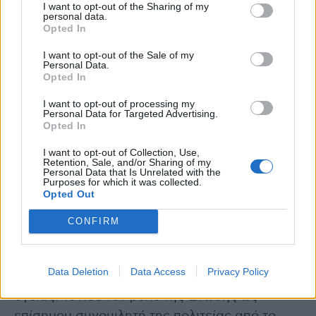
I want to opt-out of the Sharing of my
αποτελούν ένα εξαιρετικό εργαλείο που μας
personal data.
Opted In
επιτρέπει να απαντάμε σε κρίσιμες ερωτήσεις
και να αντιμετωπίζουμε προκλήσεις που θα
I want to opt-out of the Sale of my
Personal Data.
προκύψουν στο μέλλον». Ταυτόχρονα
Opted In
υπογράμμισε τη συνεχιζόμενη προσπάθεια για
I want to opt-out of processing my
περαιτέρω βελτίωση των δεδομένων,
Personal Data for Targeted Advertising.
Opted In
ευχαριστώντας την ελληνική κοινότητα για τη
συνδρομή της.
I want to opt-out of Collection, Use,
Retention, Sale, and/or Sharing of my
Personal Data that Is Unrelated with the
Purposes for which it was collected.
Κατά τον χαιρετισμό της η Β’ Αντιπρόεδρος
Opted Out
Ένωσης Ασθενών Ελλάδος,
Μέμη Τσεκούρα
,
τόνισε τη σημασία της ενημέρωσης και της
CONFIRM
τεκμηριωμένης πληροφόρησης για σοβαρές
ασθένειες όπως η Κυστική Ίνωση και την
Data Deletion
Data Access
Privacy Policy
ανάγκη αλλαγής κουλτούρας σε θέματα
υγείας. Τόνισε τον ρόλο της Ένωσης ως