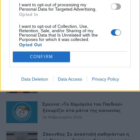
I want to opt-out of processing my
Personal Data for Targeted Advertising.
Opted In
I want to opt-out of Collection, Use,
Δείτε Ακόμη
Retention, Sale, and/or Sharing of my
Personal Data that Is Unrelated with the
Purposes for which it was collected.
Γαλλία – Η τοξίνη κερεουλίδη
Opted Out
εντοπίστηκε σε βρέφος από βρεφικό
γάλα...
CONFIRM
27 Φεβρουαρίου 2026
Όταν οι έφηβοι καπνίζουν – Η
Data Deletion
Data Access
Privacy Policy
Αλεξάνδρα Καππάτου συμβουλεύει
26 Φεβρουαρίου 2026
Έρευνα: «Το Χαμόγελο του Παιδιού»
ξεχωρίζει στα μάτια της κοινωνίας
26 Φεβρουαρίου 2026
Ζάκυνθος: Σε αναστολή καθηκόντων η