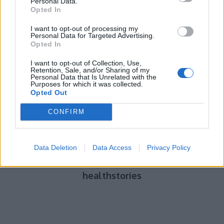
Personal Data.
Ο #1 χυμός που πρέπει να πιείτε όταν είστε
Opted In
άρρωστοι και έχετε βαρεθεί την πορτοκαλάδα
I want to opt-out of processing my
Personal Data for Targeted Advertising.
Opted In
I want to opt-out of Collection, Use,
Retention, Sale, and/or Sharing of my
TAGS
βίντεο κατανόησης εγκεφάλου
Personal Data that Is Unrelated with the
Purposes for which it was collected.
Ελληνική Εταιρεία για τις Νευροεπιστήμες
Opted Out
CONFIRM
Data Deletion
Data Access
Privacy Policy
healthstories