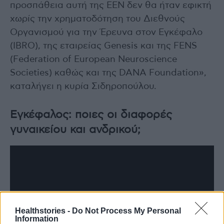
προσπάθεια αυτή της ΕΕΝ δεν θα ήταν εφικτή
χωρίς την χρηματοδότηση του Διεθνούς
Οργανισμού για την Έρευνα στον Εγκέφαλο
(IBRO), της εταιρείας Genesis και της FENS
(Federation of European Neuroscience
Societies) καθώς και της DANA Foundation»,
καταλήγει η κυρία Σιδηροπούλου.
Εγκέφαλος: ποιες οι διαφορές
γυναικείου και ανδρικού;
Healthstories -
Do Not Process My Personal
Information