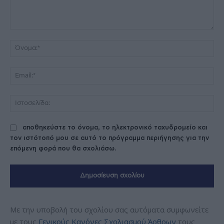
Σχόλιο:
Όν
Ema
Ισ
αποθηκεύστε το όνομα, το ηλεκτρονικό ταχυδρομείο και
τον ιστότοπό μου σε αυτό το πρόγραμμα περιήγησης για την
επόμενη φορά που θα σχολιάσω.
Με την υποβολή του σχολίου σας αυτόματα συμφωνείτε
με τους
Γενικούς Κανόνες Σχολιασμού Άρθρων
τους