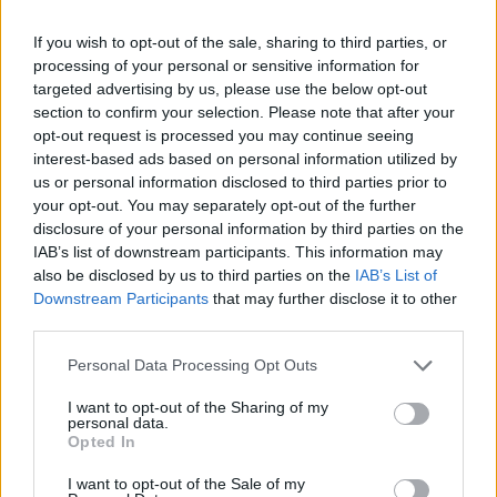
If you wish to opt-out of the sale, sharing to third parties, or
processing of your personal or sensitive information for
targeted advertising by us, please use the below opt-out
Όλα τα βίντεο τα οποία έχουν μεταγλωττιστεί
section to confirm your selection. Please note that after your
και στην Αγγλική γλώσσα μπορείτε να τα δείτε
opt-out request is processed you may continue seeing
interest-based ads based on personal information utilized by
στην
ιστοσελίδα
της Ελληνικής Εταιρείας για
us or personal information disclosed to third parties prior to
τις Νευροεπιστήμες και στο
κανάλι της
your opt-out. You may separately opt-out of the further
Εταιρείας στο YouTube
.
disclosure of your personal information by third parties on the
IAB’s list of downstream participants. This information may
also be disclosed by us to third parties on the
IAB’s List of
Διαβάστε επίσης
Downstream Participants
that may further disclose it to other
third parties.
Να κάνω γυμναστική μετά το εμβόλιο ή όχι και
Personal Data Processing Opt Outs
για πόση ώρα
I want to opt-out of the Sharing of my
personal data.
Απόκτηση παιδιών μετά από καρκίνου μαστού:
Opted In
Eίναι εφικτή;
I want to opt-out of the Sale of my