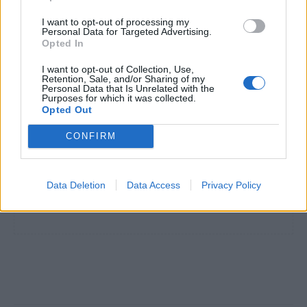
Οι 3 top βιταμίνες για μακροζωία
I want to opt-out of processing my
Personal Data for Targeted Advertising.
Opted In
I want to opt-out of Collection, Use,
Retention, Sale, and/or Sharing of my
TAGS
γονίδια και μακροζωία
νέα μελέτη
Personal Data that Is Unrelated with the
Purposes for which it was collected.
Opted Out
CONFIRM
Data Deletion
Data Access
Privacy Policy
HS Team