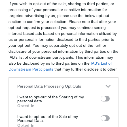
If you wish to opt-out of the sale, sharing to third parties, or
πειραματόζωα, όπως τα ποντίκια, θα
processing of your personal or sensitive information for
μπορούσαν στο μέλλον να εφαρμοστούν και
targeted advertising by us, please use the below opt-out
στον άνθρωπο. Οι ερευνητές εκτιμούν ότι η
section to confirm your selection. Please note that after your
opt-out request is processed you may continue seeing
βαθύτερη κατανόηση των γονιδίων που
interest-based ads based on personal information utilized by
ρυθμίζουν τη γήρανση θα μπορούσε κάποτε
us or personal information disclosed to third parties prior to
να οδηγήσει σε θεραπείες που επιβραδύνουν
your opt-out. You may separately opt-out of the further
τη διαδικασία της γήρανσης και, κατ’
disclosure of your personal information by third parties on the
IAB’s list of downstream participants. This information may
επέκταση, πολλές ασθένειες που σχετίζονται
also be disclosed by us to third parties on the
IAB’s List of
με αυτήν.
Downstream Participants
that may further disclose it to other
third parties.
photo shutterstock
Personal Data Processing Opt Outs
Διαβάστε επίσης
I want to opt-out of the Sharing of my
personal data.
Opted In
Στα γονίδια κρύβεται το μυστικό του σύντομου
I want to opt-out of the Sale of my
αλλά ποιοτικού ύπνου
Personal Data.
Opted In