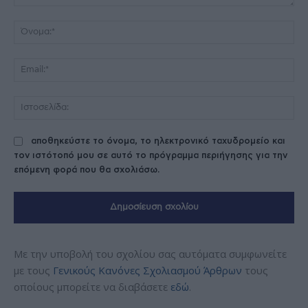
Σχόλιο:
Όν
Ema
Ισ
αποθηκεύστε το όνομα, το ηλεκτρονικό ταχυδρομείο και
τον ιστότοπό μου σε αυτό το πρόγραμμα περιήγησης για την
επόμενη φορά που θα σχολιάσω.
Με την υποβολή του σχολίου σας αυτόματα συμφωνείτε
με τους
Γενικούς Κανόνες Σχολιασμού Άρθρων
τους
οποίους μπορείτε να διαβάσετε
εδώ
.