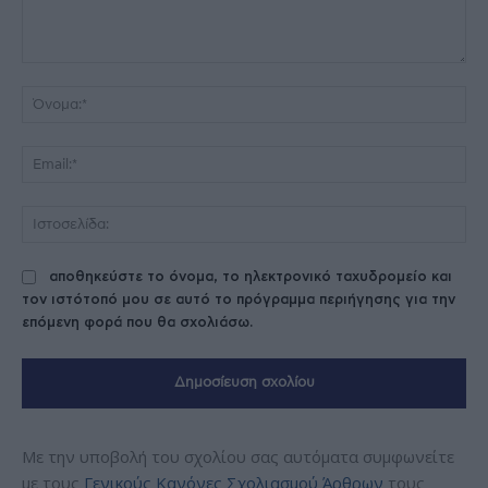
Σχόλιο:
Όν
Ema
Ισ
αποθηκεύστε το όνομα, το ηλεκτρονικό ταχυδρομείο και
τον ιστότοπό μου σε αυτό το πρόγραμμα περιήγησης για την
επόμενη φορά που θα σχολιάσω.
Με την υποβολή του σχολίου σας αυτόματα συμφωνείτε
με τους
Γενικούς Κανόνες Σχολιασμού Άρθρων
τους