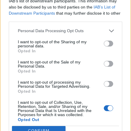
αιτία ισχαιμικών εγκεφαλικών επεισοδίων,
IAB’s list of downstream participants. This information may
also be disclosed by us to third parties on the
IAB’s List of
αλλά ταυτόχρονα μία πάθηση που μπορεί να
Downstream Participants
that may further disclose it to other
προληφθεί και να αντιμετωπιστεί
third parties.
αποτελεσματικά. Ο συστηματικός
Personal Data Processing Opt Outs
αγγειολογικός έλεγχος και η έγκαιρη
θεραπευτική παρέμβαση μειώνουν δραστικά
I want to opt-out of the Sharing of my
personal data.
τον κίνδυνο σοβαρών επιπλοκών και σώζουν
Opted In
ζωές.
I want to opt-out of the Sale of my
Personal Data.
Opted In
photo shutterstock
I want to opt-out of processing my
Personal Data for Targeted Advertising.
Διαβάστε επίσης
Opted In
Νέο «ψηφιακό ραντάρ» για τις ιώσεις: Ο ΕΟΔΥ
I want to opt-out of Collection, Use,
Retention, Sale, and/or Sharing of my
επιστρατεύει τους πολίτες
Personal Data that Is Unrelated with the
Purposes for which it was collected.
Opted Out
Φάρμακα Υψηλού Κόστους: Από σήμερα η
CONFIRM