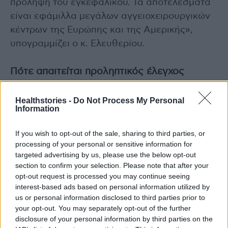
πρόληψη του εγκεφαλικού. Τα αποτελέσματα
είναι εφάμιλλα μεγάλων αγγειοχειρουργικών
κέντρων της Ευρώπης και της Αμερικής»,
υπογραμμίζει ο κ. Ελευθερίου.
Πότε απαιτείται προληπτικός έλεγχος
Συνιστάται αξιολόγηση από αγγειοχειρουργό
Healthstories -
Do Not Process My Personal
σε άτομα υψηλού κινδύνου, σε όσους έχουν
Information
καρδιαγγειακό ή οικογενειακό ιστορικό
If you wish to opt-out of the sale, sharing to third parties, or
εγκεφαλικού, καθώς και σε όσους εμφάνισαν
processing of your personal or sensitive information for
έστω και παροδικά νευρολογικά συμπτώματα.
targeted advertising by us, please use the below opt-out
Η έγκαιρη διάγνωση μπορεί να προλάβει
section to confirm your selection. Please note that after your
μόνιμη εγκεφαλική βλάβη και να αποδειχθεί
opt-out request is processed you may continue seeing
interest-based ads based on personal information utilized by
σωτήρια.
us or personal information disclosed to third parties prior to
your opt-out. You may separately opt-out of the further
Η στένωση καρωτίδων αποτελεί την πιο συχνή
disclosure of your personal information by third parties on the