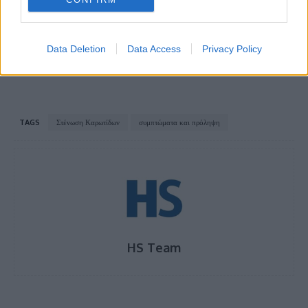
διάθεση μέσω φαρμακείων γειτονιάς – Πώς
λειτουργεί η νέα πλατφόρμα του ΕΟΠΥΥ
Data Deletion
Data Access
Privacy Policy
TAGS
Στένωση Καρωτίδων
συμπτώματα και πρόληψη
HS Team