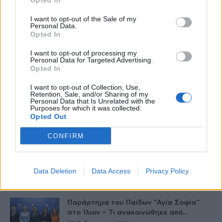
Opted In
healthstories
I want to opt-out of the Sale of my
Personal Data.
Opted In
I want to opt-out of processing my
Personal Data for Targeted Advertising.
Opted In
I want to opt-out of Collection, Use,
Retention, Sale, and/or Sharing of my
Personal Data that Is Unrelated with the
Purposes for which it was collected.
Opted Out
Δείτε Ακόμη
CONFIRM
Γεωργιάδης: Πολλαπλά οφέλη από τη
συνεργασία δημοσίου και ιδιωτικού
Data Deletion
Data Access
Privacy Policy
τομέα
27 Φεβρουαρίου 2026
Παράρτημα του Παίδων “Αγία Σοφία”
στο Ίλιον – Τι ανακοινώθηκε από...