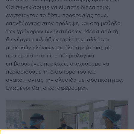
Θα συνεχίσουμε να είμαστε δίπλα τους,
ενισχύοντας το δίχτυ προστασίας τους,
επενδύοντας στην πρόληψη και στη μέθοδο
των γρήγορων ιχνηλατήσεων. Μέσα από τη
διενέργεια χιλιάδων rapid test αλλά και
μοριακών ελέγχων σε όλη την Αττική, με
προτεραιότητα τις επιδημιολογικά
επιβαρυμένες περιοχές, στοχεύουμε να
περιορίσουμε τη διασπορά του ιού,
ανακόπτοντας την αλυσίδα μεταδοτικότητας.
Ενωμένοι θα τα καταφέρουμε».