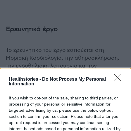
Ερευνητικό έργο
Το ερευνητικό του έργο εστιάζεται στη
Μοριακή Καρδιολογία, την αθηροσκλήρωση,
την ενδοθηλιακή λειτουργία και τον
σακχαρώδη διαβήτη σε ασθενείς με
Healthstories -
Do Not Process My Personal
καρδιαγγειακή νόσο. Ήταν επικεφαλής σε
Information
μελέτη της Ιατρικής Σχολής του Harvard και
της Mayo Clinic όταν προτάθηκε νέος
If you wish to opt-out of the sale, sharing to third parties, or
processing of your personal or sensitive information for
μηχανισμός ανάπτυξης της αθηροσκλήρωσης
targeted advertising by us, please use the below opt-out
στις στεφανιαίες αρτηρίες, ως αποτέλεσμα
section to confirm your selection. Please note that after your
της ενδοθηλιακής δυσλειτουργίας στην
opt-out request is processed you may continue seeing
interest-based ads based on personal information utilized by
μικροκυκλοφορία και της μείωσης του