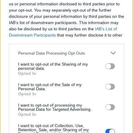
us or personal information disclosed to third parties prior to
ενδοθηλιακού shear stress.
your opt-out. You may separately opt-out of the further
disclosure of your personal information by third parties on the
Η συγκεκριμένη πρωτότυπη μελέτη
IAB’s list of downstream participants. This information may
also be disclosed by us to third parties on the
IAB’s List of
δημοσιεύτηκε το 2018 στο περιοδικό JACC
Downstream Participants
that may further disclose it to other
(Impact factor: 20.589) και επιλέχθηκε ως μία
third parties.
από τις 100 καλύτερες δημοσιεύσεις για το
Personal Data Processing Opt Outs
ίδιο έτος. Έχει συμμετάσχει με ομιλίες και
πάνω από 200 παρουσιάσεις (abstracts) σε
I want to opt-out of the Sharing of my
personal data.
σημαντικά διεθνή συνέδρια του εξωτερικού.
Opted In
I want to opt-out of the Sale of my
Έχει συγγράψει 12 κεφάλαια σε ξενόγλωσσα
Personal Data.
επιστημονικά συγγράμματα και είναι επί επτά
Opted In
έτη Section Editor για τα Καρδιαγγειακά
I want to opt-out of processing my
Personal Data for Targeted Advertising.
Νοσήματα στο διεθνές επιστημονικό
Opted In
περιοδικό Current Medicinal Chemistry (Impact
factor: 4.184). Το δημοσιευμένο επιστημονικό
I want to opt-out of Collection, Use,
Retention, Sale, and/or Sharing of my