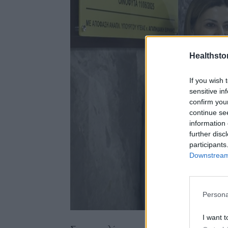
Healthstor
If you wish 
sensitive in
confirm you
continue se
information 
further disc
participants
Downstream 
Persona
I want t