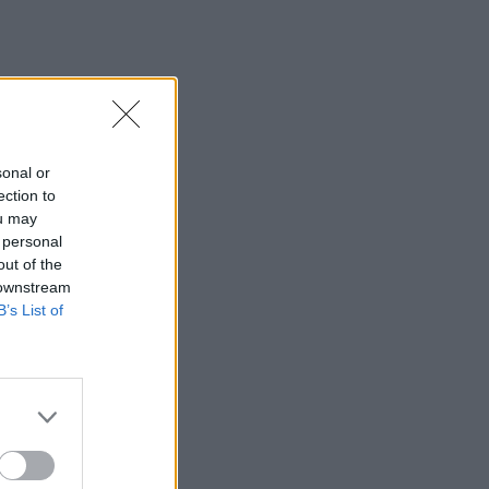
sonal or
ection to
ou may
 personal
out of the
 downstream
B’s List of