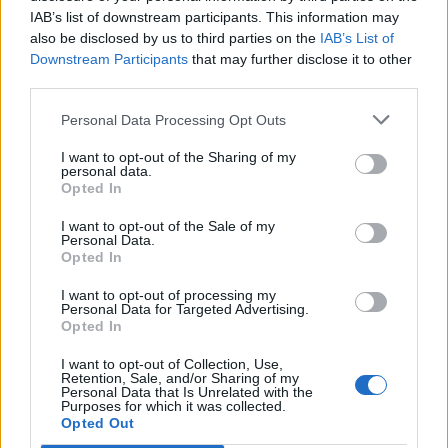
IAB’s list of downstream participants. This information may
also be disclosed by us to third parties on the
IAB’s List of
Downstream Participants
that may further disclose it to other
third parties.
Personal Data Processing Opt Outs
I want to opt-out of the Sharing of my
personal data.
Δείτε Ακόμη
Opted In
I want to opt-out of the Sale of my
Γεωργιάδης: Πολλαπλά οφέλη από τη
Personal Data.
συνεργασία δημοσίου και ιδιωτικού
Opted In
τομέα
I want to opt-out of processing my
27 Φεβρουαρίου 2026
Personal Data for Targeted Advertising.
Opted In
Παράρτημα του Παίδων “Αγία Σοφία”
στο Ίλιον – Τι ανακοινώθηκε από...
I want to opt-out of Collection, Use,
Retention, Sale, and/or Sharing of my
27 Φεβρουαρίου 2026
Personal Data that Is Unrelated with the
Purposes for which it was collected.
Opted Out
Δύο χρόνια λειτουργίας της Κλινικής