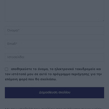
Σχόλιο:
Όν
Ema
Ισ
αποθηκεύστε το όνομα, το ηλεκτρονικό ταχυδρομείο και
τον ιστότοπό μου σε αυτό το πρόγραμμα περιήγησης για την
επόμενη φορά που θα σχολιάσω.
Με την υποβολή του σχολίου σας αυτόματα συμφωνείτε