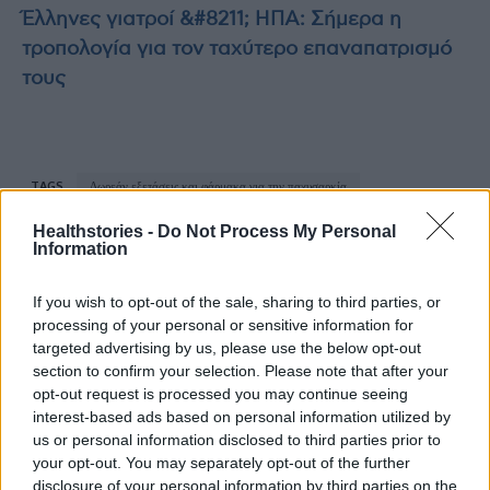
Έλληνες γιατροί &#8211; ΗΠΑ: Σήμερα η
τροπολογία για τον ταχύτερο επαναπατρισμό
τους
TAGS
Δωρεάν εξετάσεις και φάρμακα για την παχυσαρκία
Εθνικό Πρόγραμμα Πρόληψης «ΠΡΟΛΑΜΒΑΝΩ».
Healthstories -
Do Not Process My Personal
Information
If you wish to opt-out of the sale, sharing to third parties, or
processing of your personal or sensitive information for
targeted advertising by us, please use the below opt-out
section to confirm your selection. Please note that after your
opt-out request is processed you may continue seeing
HS Team
interest-based ads based on personal information utilized by
us or personal information disclosed to third parties prior to
your opt-out. You may separately opt-out of the further
disclosure of your personal information by third parties on the