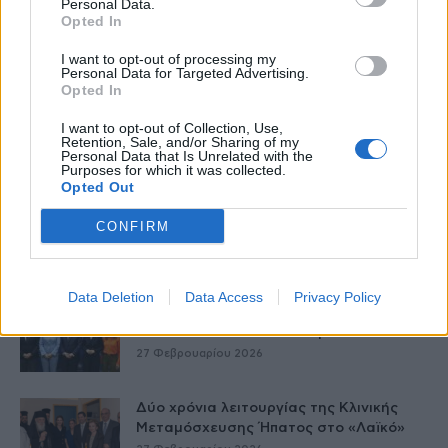
Personal Data.
Opted In
I want to opt-out of processing my
Personal Data for Targeted Advertising.
Opted In
I want to opt-out of Collection, Use,
Retention, Sale, and/or Sharing of my
Personal Data that Is Unrelated with the
Δείτε Ακόμη
Purposes for which it was collected.
Opted Out
Γεωργιάδης: Πολλαπλά οφέλη από τη
CONFIRM
συνεργασία δημοσίου και ιδιωτικού
τομέα
27 Φεβρουαρίου 2026
Data Deletion
Data Access
Privacy Policy
Παράρτημα του Παίδων “Αγία Σοφία”
στο Ίλιον – Τι ανακοινώθηκε από...
27 Φεβρουαρίου 2026
Δύο χρόνια λειτουργίας της Κλινικής
Μεταμόσχευσης Ήπατος στο «Λαϊκό»