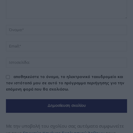
Σχόλιο:
Όν
Ema
Ισ
αποθηκεύστε το όνομα, το ηλεκτρονικό ταχυδρομείο και
τον ιστότοπό μου σε αυτό το πρόγραμμα περιήγησης για την
επόμενη φορά που θα σχολιάσω.
Με την υποβολή του σχολίου σας αυτόματα συμφωνείτε
με τους
Γενικούς Κανόνες Σχολιασμού Άρθρων
τους