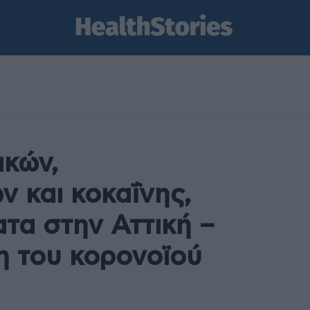
ικών,
ν και κοκαΐνης,
τα στην Αττική –
η του κορονοϊού