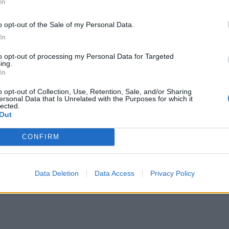
In
ματα μια αλλαγή συμπεριφοράς. Η αύξηση χρήσης
ν είναι αποτέλεσμα μιας παρατεταμένης πίεσης
o opt-out of the Sale of my Personal Data.
In
to opt-out of processing my Personal Data for Targeted
ing.
In
ορονοϊού και αύξηση της γρίπης, δείχνουν τα
o opt-out of Collection, Use, Retention, Sale, and/or Sharing
ersonal Data that Is Unrelated with the Purposes for which it
lected.
Out
ύξηση σε ΤΕΠ και νοσηλείες το αποτύπωμα των
CONFIRM
Data Deletion
Data Access
Privacy Policy
λύματα Αττική
Νίκος Θωμαϊδης