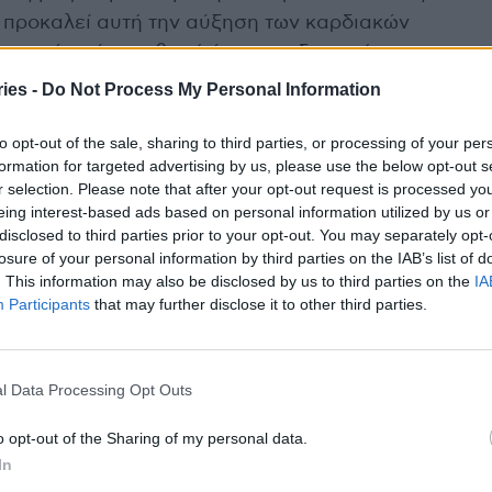
ι προκαλεί αυτή την αύξηση των καρδιακών
ιακοπών, είναι πιθανό ένας συνδυασμός
treras, MD, M.Sc., FAHA, κλινική εθελόντρια για
ies -
Do Not Process My Personal Information
 καρδιολόγος στο Mt. Sinai Hospital System στη
to opt-out of the sale, sharing to third parties, or processing of your per
formation for targeted advertising by us, please use the below opt-out s
r selection. Please note that after your opt-out request is processed y
 τον κίνδυνο καρδιακής προσβολής λόγω της
eing interest-based ads based on personal information utilized by us or
ειδή οι αρτηρίες μπορεί να συστέλλονται σε
disclosed to third parties prior to your opt-out. You may separately opt-
losure of your personal information by third parties on the IAB’s list of
 επίσης ότι οι διακοπές προκαλούν πρόσθετο
. This information may also be disclosed by us to third parties on the
IA
χουν πολλά πάρτι και οικογενειακές
Participants
that may further disclose it to other third parties.
ν να παραδίδονται σε αλόγιστη κατανάλωση
l Data Processing Opt Outs
άγοντες μπορεί να είναι ότι οι άνθρωποι αγνοούν
ακής προσβολής ή εγκεφαλικού.
o opt-out of the Sharing of my personal data.
In