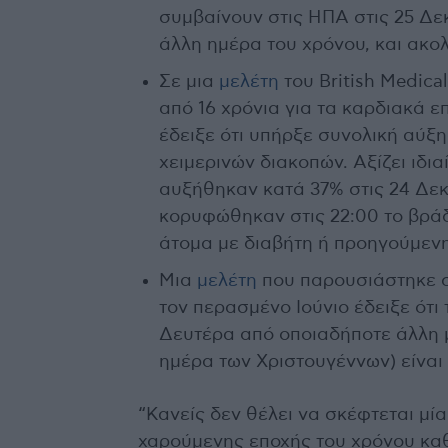
συμβαίνουν στις ΗΠΑ στις 25 Δε
άλλη ημέρα του χρόνου, και ακολ
Σε μια
μελέτη
του British Medica
από 16 χρόνια για τα καρδιακά 
έδειξε ότι υπήρξε συνολική αύξ
χειμερινών διακοπών. Αξίζει ιδι
αυξήθηκαν κατά 37% στις 24 Δε
κορυφώθηκαν στις 22:00 το βράδ
άτομα με διαβήτη ή προηγούμενη
Μια
μελέτη
που παρουσιάστηκε στ
τον περασμένο Ιούνιο έδειξε ότι
Δευτέρα από οποιαδήποτε άλλη μ
ημέρα των Χριστουγέννων) είναι
“Κανείς δεν θέλει να σκέφτεται μί
χαρούμενης εποχής του χρόνου καθ