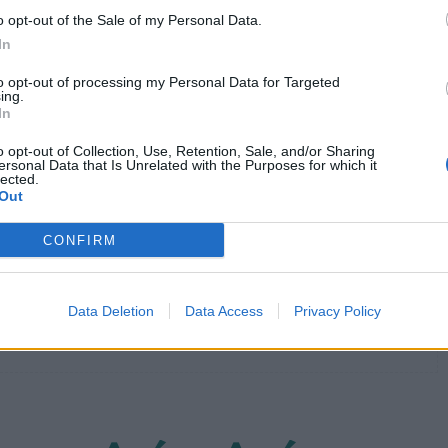
o opt-out of the Sale of my Personal Data.
In
διά: Τι να κάνουν οι γονείς, τι λέει νέα εγκύκλιος
to opt-out of processing my Personal Data for Targeted
ing.
τουγεννιάτικο τραπέζι
In
o opt-out of Collection, Use, Retention, Sale, and/or Sharing
ersonal Data that Is Unrelated with the Purposes for which it
lected.
Out
καρδιακές προσβολές
Χριστούγεννα
CONFIRM
Data Deletion
Data Access
Privacy Policy