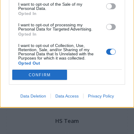
I want to opt-out of the Sale of my
Personal Data.
Μετεγχειρητική κήλη κοιλιακού τοιχώματος:
Opted In
Νέες μέθοδοι για να μην ξαναδημιουργηθεί
I want to opt-out of processing my
και ο ρόλος του χειρουργού
Personal Data for Targeted Advertising.
Opted In
I want to opt-out of Collection, Use,
Retention, Sale, and/or Sharing of my
Personal Data that Is Unrelated with the
Purposes for which it was collected.
TAGS
Ανδρέας Δρακόπουλος
δωρεά Ιδρύματος Σταύρος Νιάρχος
Opted Out
νοσοκομείο Ευαγγελισμός
CONFIRM
Data Deletion
Data Access
Privacy Policy
HS Team