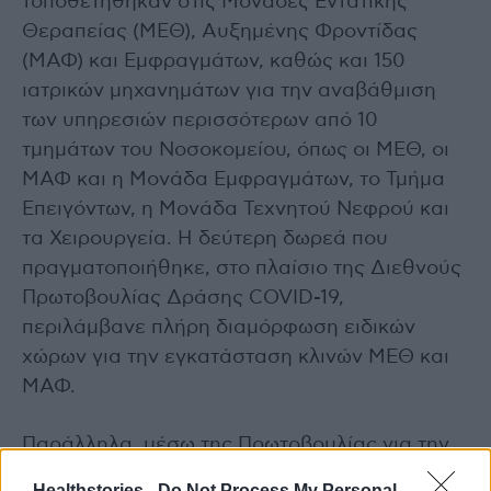
τοποθετήθηκαν στις Μονάδες Εντατικής
Θεραπείας (ΜΕΘ), Αυξημένης Φροντίδας
(ΜΑΦ) και Εμφραγμάτων, καθώς και 150
ιατρικών μηχανημάτων για την αναβάθμιση
των υπηρεσιών περισσότερων από 10
τμημάτων του Νοσοκομείου, όπως οι ΜΕΘ, οι
ΜΑΦ και η Μονάδα Εμφραγμάτων, το Τμήμα
Επειγόντων, η Μονάδα Τεχνητού Νεφρού και
τα Χειρουργεία. Η δεύτερη δωρεά που
πραγματοποιήθηκε, στο πλαίσιο της Διεθνούς
Πρωτοβουλίας Δράσης COVID-19,
περιλάμβανε πλήρη διαμόρφωση ειδικών
χώρων για την εγκατάσταση κλινών ΜΕΘ και
ΜΑΦ.
Παράλληλα, μέσω της Πρωτοβουλίας για την
Υγεία, σε εξέλιξη βρίσκεται η δωρεά του ΙΣΝ
Healthstories -
Do Not Process My Personal