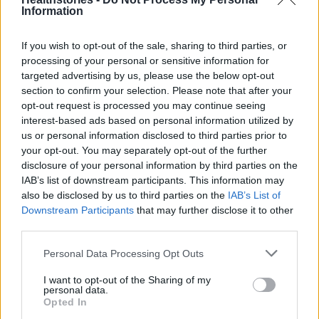
για την υλοποίηση εκπαιδευτικών
Information
προγραμμάτων στις Νοσηλευτικές Σχολές του
If you wish to opt-out of the sale, sharing to third parties, or
Νοσοκομείου, σε συνεργασία με το Ίδρυμα
processing of your personal or sensitive information for
«Θώραξ», καθώς επίσης και δωρεά, σε
targeted advertising by us, please use the below opt-out
συνεργασία του ΙΣΝ με το Κοινωφελές Ίδρυμα
section to confirm your selection. Please note that after your
Αθανασίου & Μαρίνας Μαρτίνου και την κυρία
opt-out request is processed you may continue seeing
interest-based ads based on personal information utilized by
Αλίκη Περρωτή, για την αναμόρφωση της
us or personal information disclosed to third parties prior to
ΜΕΘ2 και της Παλαιάς Μονάδας
your opt-out. You may separately opt-out of the further
Εμφραγμάτων που θα λειτουργήσουν ως μια
disclosure of your personal information by third parties on the
IAB’s list of downstream participants. This information may
ενιαία ΜΕΘ, αλλά και του Τμήματος
also be disclosed by us to third parties on the
IAB’s List of
Επειγόντων Περιστατικών (ΤΕΠ) του ΓΝΑ «Ο
Downstream Participants
that may further disclose it to other
Ευαγγελισμός.
third parties.
Personal Data Processing Opt Outs
Διαβάστε επίσης
I want to opt-out of the Sharing of my
personal data.
ΕΟΦ: Προσοχή! Ανακαλεί παρτίδα γνωστού
Opted In
φαρμάκου για την υπέρταση