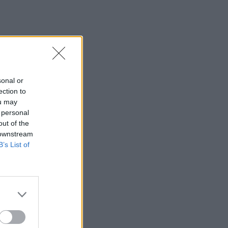
sonal or
ection to
ou may
 personal
out of the
 downstream
B’s List of