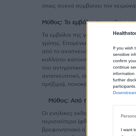
όπως συχνά συμβαίνει τον χειμώνα
Μύθος: Το εμβόλιο της γρίπης μπ
Healthstor
Τα εμβόλια της γρίπης περιέχουν 
γρίπης. Επομένως είναι αδύνατο 
If you wish 
από το αναπνευστικό τις ημέρες με
sensitive in
κολλήσει κάποιον άλλο αναπνευστικό
confirm you
continue se
του αντιγριπικού εμβολίου δεν συ
information 
αναπνευστικό, όσο ενοχλήματα στο 
further disc
πρήξιμο), πονοκέφαλος, «δέκατα», 
participants
Downstream 
Μύθος: Από τότε που έκανα το
Οι ενήλικες εκδηλώνουν 2-3 κρυολ
Persona
περισσότερα (φθάνουν τα 7-10 ετη
I want t
βρεφονηπιακό ή τον παιδικό σταθμό