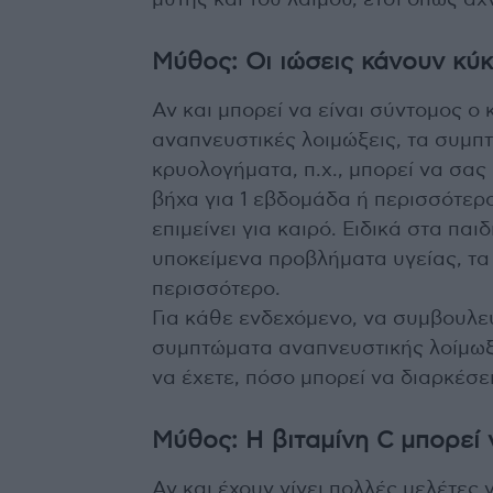
μύτης και του λαιμού, έτσι όπως αχν
Μύθος: Οι ιώσεις κάνουν κύ
Αν και μπορεί να είναι σύντομος 
αναπνευστικές λοιμώξεις, τα συμπ
κρυολογήματα, π.χ., μπορεί να σας
βήχα για 1 εβδομάδα ή περισσότερο
επιμείνει για καιρό. Ειδικά στα παι
υποκείμενα προβλήματα υγείας, τ
περισσότερο.
Για κάθε ενδεχόμενο, να συμβουλε
συμπτώματα αναπνευστικής λοίμωξης
να έχετε, πόσο μπορεί να διαρκέσε
Μύθος: Η βιταμίνη C μπορεί 
Αν και έχουν γίνει πολλές μελέτες 