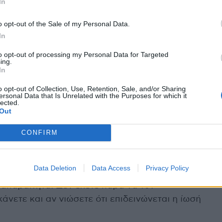
In
αλλά κοινό κρυολόγημα ή άλλες ιώσεις.
o opt-out of the Sale of my Personal Data.
κατεβαίνει» στο στήθος, πρέπει να πάρω
In
ύγω την πνευμονία
to opt-out of processing my Personal Data for Targeted
ing.
υν βακτήρια (μικρόβια) και όχι ιούς. Επομένως,
In
ς προκαλεί τον βήχα. Επιπλέον, τα αντιβιοτικά
o opt-out of Collection, Use, Retention, Sale, and/or Sharing
πευτική δράση. Αν ο «βήχας πίσω από το στήθος»
ersonal Data that Is Unrelated with the Purposes for which it
lected.
 πρόκειται να τον επηρεάσουν. Το χειρότερο είναι
Out
 δημιουργήσει ανθεκτικά βακτήρια, τα οποία θα
 όταν και εάν στ’ αλήθεια την χρειασθείτε.
CONFIRM
παίρνετε αντιβιοτικά όταν έχετε ίωση του
τιιικά φάρμακα που μπορεί να σας χορηγήσει ο
Data Deletion
Data Access
Privacy Policy
 από τις επιπλοκές π.χ. της γρίπης ή του
ι απαραίτητα. Δεν έχετε παρά να τον
κάνετε και αν νιώσετε ότι επιδεινώνεται η ίωσή