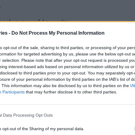
.
ορεί να προκαλέσει γρίπη
ies -
Do Not Process My Personal Information
μίγμα πρωτεϊνών από αδρανοποιημένους ιούς
να προκαλέσουν γρίπη. Αν εκδηλώσετε συμπτώματα
to opt-out of the sale, sharing to third parties, or processing of your per
τά το εμβόλιο, κατά πάσα πιθανότητα έχετε
formation for targeted advertising by us, please use the below opt-out s
 ιό. Και αυτό γιατί στις ανεπιθύμητες ενέργειες
r selection. Please note that after your opt-out request is processed y
eing interest-based ads based on personal information utilized by us or
μπεριλαμβάνονται τόσο συμπτώματα από το
disclosed to third parties prior to your opt-out. You may separately opt-
σημείο της ένεσης (πόνος, κοκκίνισμα ή/και
losure of your personal information by third parties on the IAB’s list of
ναυτία και πόνοι στους μυς.
. This information may also be disclosed by us to third parties on the
IA
Participants
that may further disclose it to other third parties.
 εμβόλιο της γρίπης, αρρωσταίνω συνέχεια
ογήματα τον χρόνο κατά μέσον όρο, ενώ τα παιδιά
l Data Processing Opt Outs
σίως κατά τα πρώτα χρόνια που πάνε στον
o opt-out of the Sharing of my personal data.
). Αν μετά το αντιγριπικό εμβόλιο αρρωστήσετε