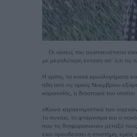
Οι ιώσεις του αναπνευστικού έχο
με μεγαλύτερη ένταση απ’ ό,τι τις 
Η γρίπη, τα κοινά κρυολογήματα κ
ήδη από τις αρχές Νοεμβρίου εξάρσ
κορωνοϊός, η διασπορά του οποίου 
«Κοινά χαρακτηριστικά των ιογενώ
το συνάχι, το φτάρνισμα και ο πον
που τις διαφοροποιούν μεταξύ τους.
έχει προοδεύσει η επιστήμη, εμεί