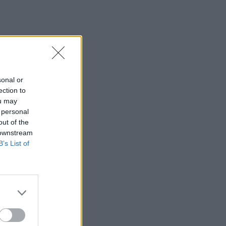
sonal or
ection to
ou may
 personal
out of the
 downstream
B’s List of