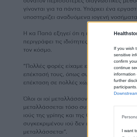
δυνατόν περισσότερες διαγνωστικές μεθόδ
γίνονται για τα πάντα. Υπάρχει ένα εργαστ
υποστηρίζει αναδυόμενα ιογενή νοσήματα
Healthstor
Η κα Παπά εξηγεί ότι η ευλογιά των πιθήκ
περιγράφει τις ιδιότητες του συγκεκριμέν
If you wish 
τον κόσμο.
sensitive in
confirm you
“Πολλές φορές είχαμε εισαγόμενα νοσήματ
continue se
information 
επέκτασή τους, όπως συμβαίνει τώρα με τη
further disc
επέκταση σε πολλές χώρες ταυτόχρονα.
participants
Downstream 
Όλοι οι ιοί μεταλλάσσονται, απλά ο ιός τη
μεταλλάσσεται τόσο συχνά, όπως συμβαίνε
ιούς της γρίπης και της COVID-19. Οι ιοί π
Persona
συγκεκριμένου ιού δεν έχει τόσο συχνές μ
I want t
μεταλλάσσεται”.