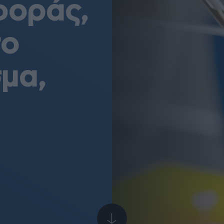
φοράς,
το
μα,