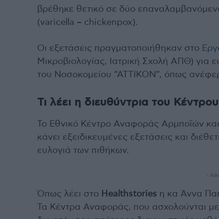
βρέθηκε θετικό σε δύο επαναλαμβανόμενο
(varicella – chickenpox).
Οι εξετάσεις πραγματοποιήθηκαν στο
Εργ
Μικροβιολογίας, Ιατρική Σχολή ΑΠΘ) για ε
του Νοσοκομείου “ΑΤΤΙΚΟΝ”, όπως ανέφερ
Τι λέει η διευθύντρια του Κέντρ
Το Εθνικό Κέντρο Αναφοράς Αρμποϊών κα
κάνει εξειδικευμένες εξετάσεις και διέθε
ευλογιά των πιθήκων.
- Adv
Όπως λέει στο
Healthstories
η κα Άννα Παπ
Τα Κέντρα Αναφοράς, που ασχολούνται με 