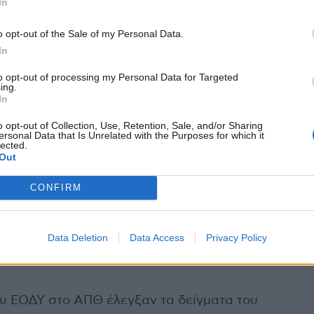
In
o opt-out of the Sale of my Personal Data.
In
α του 29χρονου ασθενή – που εξακολουθεί να
ΙΚΟΝ” – εστάλησαν στο Εθνικό Κέντρο
to opt-out of processing my Personal Data for Targeted
ing.
ετών στη Θεσσαλονίκη εχθές, Κυριακή, και
In
ξης για την αποφυγή μετάδοσης και
o opt-out of Collection, Use, Retention, Sale, and/or Sharing
οδεικνυόταν ότι πρόκειται για εκείνον της
ersonal Data that Is Unrelated with the Purposes for which it
lected.
Out
ροσέχουμε πολύ και επαναλαμβάνουμε την
CONFIRM
λέσματα. Αν έβγαινε θετικό το pcr test για
ι, ακριβώς, ιός είναι. Στη συνέχεια θα
Data Deletion
Data Access
Privacy Policy
τιδίων, για να βρούμε το ακριβές στέλεχος
ου ΕΟΔΥ στο ΑΠΘ έλεγξαν τα δείγματα του