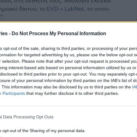
ους στη διάθεσή τους. Ανάλογοι έλεγχοι
ηριακό δίκτυο, το
EVD – LabNet
, το οποίο
”.
ies -
Do Not Process My Personal Information
ων δεν είναι μια ξεχασμένη νόσος και
ου ιού, που έχει προκαλέσει ανησυχία σε όλο
to opt-out of the sale, sharing to third parties, or processing of your per
formation for targeted advertising by us, please use the below opt-out s
r selection. Please note that after your opt-out request is processed y
α και σε άλλες χώρες, αλλά δεν ήταν τόση η
eing interest-based ads based on personal information utilized by us or
disclosed to third parties prior to your opt-out. You may separately opt-
ν ευλογιά των πιθήκων, που έχει τέτοια
losure of your personal information by third parties on the IAB’s list of
. This information may also be disclosed by us to third parties on the
IA
Participants
that may further disclose it to other third parties.
ς ευλογιάς των πιθήκων είναι DNA ιός και δεν
ι με τους RNA ιούς, για παράδειγμα τους
άντα εξελίσσονται. Το γενετικό υλικό του
l Data Processing Opt Outs
εταλλάξεις, αλλά αυτό δεν σημαίνει ότι δεν
o opt-out of the Sharing of my personal data.