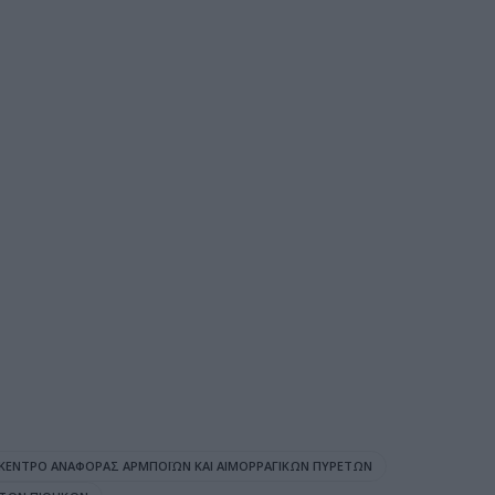
 ΚΈΝΤΡΟ ΑΝΑΦΟΡΆΣ ΑΡΜΠΟΪΏΝ ΚΑΙ ΑΙΜΟΡΡΑΓΙΚΏΝ ΠΥΡΕΤΏΝ