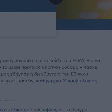
 το υγειονομικό πρωτόκολλο του ΕΟΔΥ, για να
– το μέχρι πρότινος ύποπτο κρούσμα – πάσχει
 μας εξήγησε η διευθύντρια του Εθνικού
αγικών Πυρετών,
καθηγήτρια Μικροβιολογίας
ertisement -
χει τελικά από ανεμοβλογιά
– το δείγμα