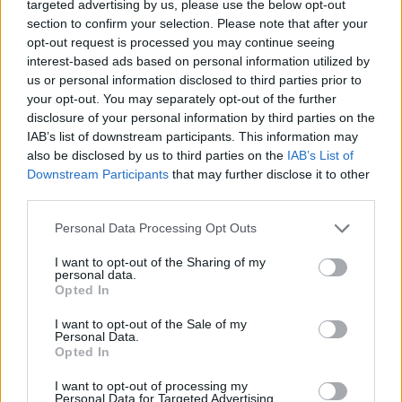
targeted advertising by us, please use the below opt-out
Δείτε Ακόμη
section to confirm your selection. Please note that after your
opt-out request is processed you may continue seeing
Γεωργιάδης: Πολλαπλά οφέλη από τη
interest-based ads based on personal information utilized by
συνεργασία δημοσίου και ιδιωτικού
us or personal information disclosed to third parties prior to
τομέα
your opt-out. You may separately opt-out of the further
27 Φεβρουαρίου 2026
disclosure of your personal information by third parties on the
IAB’s list of downstream participants. This information may
Παράρτημα του Παίδων “Αγία Σοφία”
also be disclosed by us to third parties on the
IAB’s List of
στο Ίλιον – Τι ανακοινώθηκε από...
Downstream Participants
that may further disclose it to other
27 Φεβρουαρίου 2026
third parties.
Personal Data Processing Opt Outs
Δύο χρόνια λειτουργίας της Κλινικής
Μεταμόσχευσης Ήπατος στο «Λαϊκό»
I want to opt-out of the Sharing of my
27 Φεβρουαρίου 2026
personal data.
Opted In
ΕΟΦ: Ανάκληση παρτίδων
I want to opt-out of the Sale of my
αντιλιπιδαιμικού φαρμάκου
Personal Data.
Opted In
27 Φεβρουαρίου 2026
I want to opt-out of processing my
Personal Data for Targeted Advertising.
Έρπης Ζωστήρας: 1 στους 3 ενήλικες θα