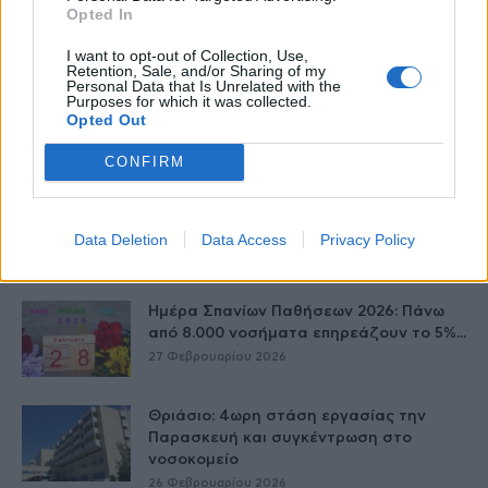
Opted In
νοσήσει
27 Φεβρουαρίου 2026
I want to opt-out of Collection, Use,
Retention, Sale, and/or Sharing of my
Personal Data that Is Unrelated with the
Purposes for which it was collected.
Νοσ. Παπαγεωργίου – Νέο σύστημα
Opted Out
ηλεκτροχειρουργικής διαθερμίας
27 Φεβρουαρίου 2026
CONFIRM
ΣΦΕΕ για Σπάνιες παθήσεις – Η επόμενη
πρόκληση για το σύστημα...
Data Deletion
Data Access
Privacy Policy
27 Φεβρουαρίου 2026
Ημέρα Σπανίων Παθήσεων 2026: Πάνω
από 8.000 νοσήματα επηρεάζουν το 5%...
27 Φεβρουαρίου 2026
Θριάσιο: 4ωρη στάση εργασίας την
Παρασκευή και συγκέντρωση στο
νοσοκομείο
26 Φεβρουαρίου 2026