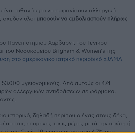
 είναι πιθανότερο να εμφανίσουν αλλεργικά
ς σχεδόν όλοι
μπορούν να εμβολιαστούν πλήρως
του Πανεπιστημίου Χάρβαρντ, του Γενικού
ι του Νοσοκομείου Brigham & Women’s της
υση στο αμερικανικό ιατρικό περιοδικό «JAMA
 53.000 υγειονομικούς. Από αυτούς οι 474
βαρών αλλεργικών αντιδράσεων σε φάρμακα,
οντες.
οιο ιστορικό, δηλαδή περίπου ο ένας στους δέκα,
μέσα στις επόμενες τρεις μέρες μετά την πρώτη ή
τά της Covid-19, έναντι ποσοστού 4,7% που