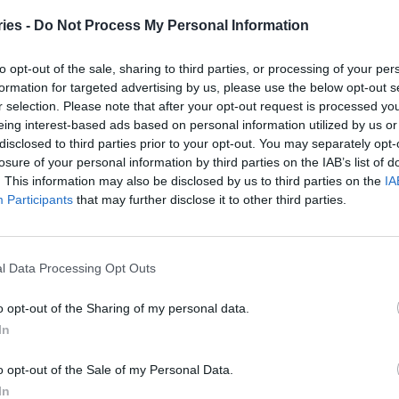
ρίς να έχουν προηγούμενο αλλεργικό ιστορικό.
ies -
Do Not Process My Personal Information
στορικό αλλεργικών αντιδράσεων είχαν περίπου
to opt-out of the sale, sharing to third parties, or processing of your per
ητα για κάποια αντίδραση μετά το εμβόλιο
formation for targeted advertising by us, please use the below opt-out s
r selection. Please note that after your opt-out request is processed y
ρά όμως αυτά τα συμπτώματα, το 98% έκαναν και
eing interest-based ads based on personal information utilized by us or
disclosed to third parties prior to your opt-out. You may separately opt-
losure of your personal information by third parties on the IAB’s list of
. This information may also be disclosed by us to third parties on the
IA
ήξιμο μπορεί να συμβούν, ιδίως μετά την πρώτη
Participants
that may further disclose it to other third parties.
σότερα αλλεργικά συμπτώματα δεν εμποδίζουν την
όσεων των εμβολίων mRNA», δήλωσε η
όγος-ανοσολόγος δρ Λίλι Λι.
l Data Processing Opt Outs
o opt-out of the Sharing of my personal data.
In
πληρότητα τα νοσοκομεία
o opt-out of the Sale of my Personal Data.
νοι αν εκτεθούν στον κορονοϊό
In