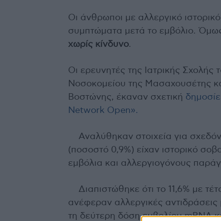
Οι άνθρωποι με αλλεργικό ιστορικό
συμπτώματα μετά το εμβόλιο. Όμω
χωρίς κίνδυνο
.
Οι ερευνητές της Ιατρικής Σχολής 
Νοσοκομείου της Μασαχουσέτης κα
Βοστώνης, έκαναν σχετική
δημοσίε
Network Open».
Αναλύθηκαν στοιχεία για σχεδόν
(ποσοστό 0,9%) είχαν ιστορικό σο
εμβόλια και αλλεργιογόνους παράγ
Διαπιστώθηκε ότι το 11,6% με τέτ
ανέφεραν αλλεργικές αντιδράσεις 
τη δεύτερη δόση εμβολίου mRNA κα