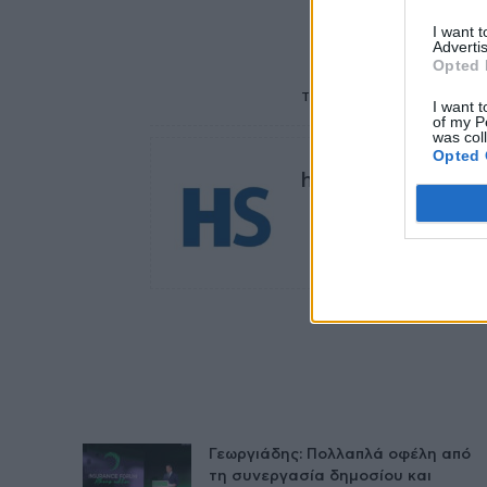
I want 
Advertis
Opted 
TAGS
αλλεργία και εμβόλιο
I want t
of my P
was col
Opted 
healthstories
Γεωργιάδης: Πολλαπλά οφέλη από
τη συνεργασία δημοσίου και