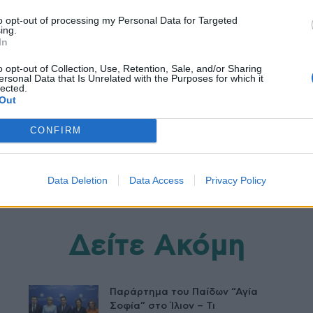
to opt-out of processing my Personal Data for Targeted
ing.
In
αλλεργικοί
εμβόλια έναντι της COVID-19
καντήλες
o opt-out of Collection, Use, Retention, Sale, and/or Sharing
ersonal Data that Is Unrelated with the Purposes for which it
lected.
Out
CONFIRM
Data Deletion
Data Access
Privacy Policy
Δείτε Ακόμη
Παράρτημα του Παίδων “Αγία
Σοφία” στο Ίλιον – Τι