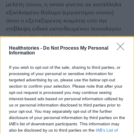
μελέτη ύπνου, η οποία γίνεται σε κατάλληλα
εξοπλισμένο θάλαμο (εργαστήριο ύπνου)
όπου ο εξεταζόμενος κοιμάται υπό την
επίβλεψη ειδικά εκπαιδευμένου τεχνολόγου
και γίνονται μετρήσεις, καταγραφή και
παρατηρήσεις διαφόρων παραμέτρων όπως:
Healthstories -
Do Not Process My Personal
Information
οξυμετρία, κινήσεις οφθαλμών, θωρακικού
τοιχώματος, κοιλιάς, ποδιών, καταγραφή της
If you wish to opt-out of the sale, sharing to third parties, or
ροής του αέρα στη μύτη και στο στόμα.
processing of your personal or sensitive information for
targeted advertising by us, please use the below opt-out
Γίνονται ηλεκτροεγκεφαλογράφημα,
section to confirm your selection. Please note that after your
opt-out request is processed you may continue seeing
ηλεκτρομυογράφημα και
interest-based ads based on personal information utilized by
ηλεκτροκαρδιογράφημα.
us or personal information disclosed to third parties prior to
your opt-out. You may separately opt-out of the further
Αναλόγως του αποτελέσματος όλων αυτών
disclosure of your personal information by third parties on the
IAB’s list of downstream participants. This information may
των μετρήσεων διαπιστώνεται αν ο
also be disclosed by us to third parties on the
IAB’s List of
εξεταζόμενος πάσχει ή όχι από ΣΑΑΥ και τι