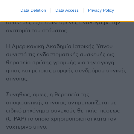
θέση κατά τη διάρκεια του ύπνου, έτσι ώστε ο
Data Deletion
Data Access
Privacy Policy
αεραγωγός να παραμένει ανοικτός. Είναι
συσκευές εξατομικευμένες ανάλογα με την
ανατομία του στόματος.
Η Αμερικανική Ακαδημία Ιατρικής Ύπνου
συνιστά τις ενδοστοματικές συσκευές ως
θεραπεία πρώτης γραμμής για την αγωγή
ήπιας και μέτριας μορφής συνδρόμου υπνικής
άπνοιας.
Συνήθως, όμως, η θεραπεία της
αποφρακτικής άπνοιας αντιμετωπίζεται με
ειδικό μηχάνημα συνεχούς θετικής πιέσεως
(C-PAP) το οποίο χρησιμοποιείται κατά τον
νυχτερινό ύπνο.