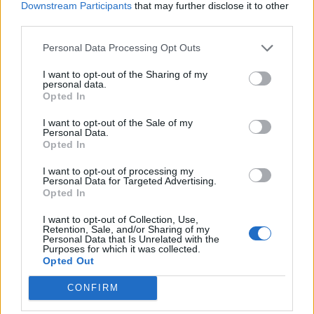
Downstream Participants
that may further disclose it to other
βαρύτητας είναι αυτό.
third parties.
Personal Data Processing Opt Outs
Θεραπεία
I want to opt-out of the Sharing of my
personal data.
Πρέπει να σημειωθεί ότι το σύνδρομο της
Opted In
αποφρακτικής άπνοιας του ύπνου πρέπει να
θεραπεύεται (και θεραπεύεται) πάντα.
I want to opt-out of the Sale of my
Personal Data.
Opted In
Η θεραπεία έγκειται στην απώλεια σωματικού
I want to opt-out of processing my
βάρους για τους παχύσαρκους, ωστόσο
Personal Data for Targeted Advertising.
Opted In
μπορεί, ενίοτε, να γίνει και χειρουργικά.
I want to opt-out of Collection, Use,
Retention, Sale, and/or Sharing of my
Σε λίγες περιπτώσεις (μικρογναθία,
Personal Data that Is Unrelated with the
Purposes for which it was collected.
μακρογλωσσία) μπορεί να βοηθήσουν
Opted Out
ενδοστοματικές συσκευές (ενδοστοματικοί
CONFIRM
νάρθηκες ή μασελάκια) οι οποίες προωθούν
την κάτω γνάθο και τη γλώσσα σε πιο πρόσθια