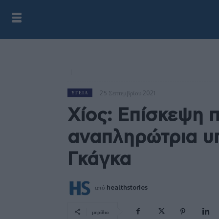
25 Σεπτεμβρίου 2021
ΥΓΕΊΑ
Χίος: Επίσκεψη 
αναπληρώτρια υ
Γκάγκα
από
healthstories
μερίδιο