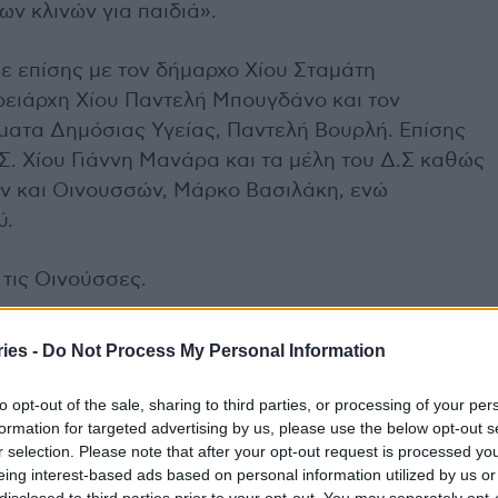
ν κλινών για παιδιά».
 επίσης με τον δήμαρχο Χίου Σταμάτη
ρειάρχη Χίου Παντελή Μπουγδάνο και τον
έματα Δημόσιας Υγείας, Παντελή Βουρλή. Επίσης
Σ. Χίου Γιάννη Μανάρα και τα μέλη του Δ.Σ καθώς
ών και Οινουσσών, Μάρκο Βασιλάκη, ενώ
ύ.
 τις Οινούσσες.
ies -
Do Not Process My Personal Information
to opt-out of the sale, sharing to third parties, or processing of your per
formation for targeted advertising by us, please use the below opt-out s
ά αν βγω έξω για φαγητό;”
r selection. Please note that after your opt-out request is processed y
eing interest-based ads based on personal information utilized by us or
disclosed to third parties prior to your opt-out. You may separately opt-