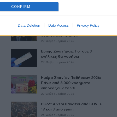
Δείτε Ακόμη
CONFIRM
Data Deletion
Data Access
Privacy Policy
Παράρτημα του Παίδων “Αγία
Σοφία” στο Ίλιον – Τι
ανακοινώθηκε από...
27 Φεβρουαρίου 2026
Έρπης Ζωστήρας: 1 στους 3
ενήλικες θα νοσήσει
27 Φεβρουαρίου 2026
Ημέρα Σπανίων Παθήσεων 2026:
Πάνω από 8.000 νοσήματα
επηρεάζουν το 5%...
27 Φεβρουαρίου 2026
ΕΟΔΥ: 4 νέοι θάνατοι από COVID-
19 και 3 από γρίπη
26 Φεβρουαρίου 2026