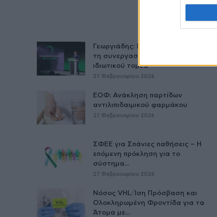
Γεωργιάδης: Πολλαπλά οφέλη από
τη συνεργασία δημοσίου και
ιδιωτικού τομέα
27 Φεβρουαρίου 2026
ΕΟΦ: Ανάκληση παρτίδων
αντιλιπιδαιμικού φαρμάκου
27 Φεβρουαρίου 2026
ΣΦΕΕ για Σπάνιες παθήσεις – Η
επόμενη πρόκληση για το
σύστημα...
27 Φεβρουαρίου 2026
Νόσος VHL: Ίση Πρόσβαση και
Ολοκληρωμένη Φροντίδα για τα
Άτομα με...