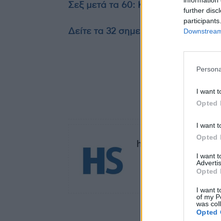
Σεξ μετά τα 60: Κάντε το με τον τρ
further disc
participants
Downstream 
Δείτε τα 32 σημεία δωρεάν ελέγχου
Persona
I want t
Opted 
TAGS
αν. υπ
I want t
Opted 
healthstories
I want 
Advertis
Opted 
I want t
of my P
was col
Opted 