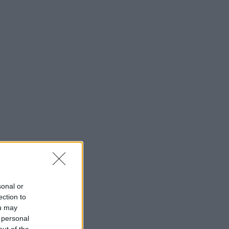
sonal or
ection to
ou may
 personal
out of the