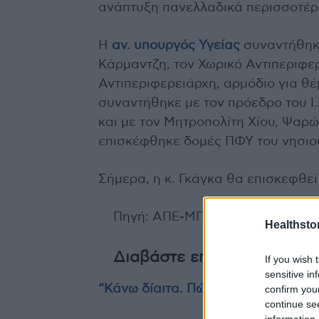
ανάπτυξη πανελλαδικά περισσοτέρω
Η
αν. υπουργός Υγείας
συναντήθηκε
Κάρμαντζη, τον Χωρικό Αντιπεριφε
Αντιπεριφερειάρχη, αρμόδιο για θ
συναντήθηκε με τον πρόεδρο του Ι.
και με τον Μητροπολίτη Χίου, Ψαρ
επισκέφθηκε δομές ΠΦΥ του νησιο
Σήμερα, η κ. Γκάγκα θα επισκεφθεί
Πηγή: ΑΠΕ-ΜΠΕ
Healthstor
Διαβάστε επίσης
If you wish 
sensitive in
“Κάνω δίαιτα. Πώς δεν θα πάρω κιλ
confirm you
continue se
information 