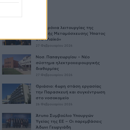
Δύο χρόνια λειτουργίας της
Κλινικής Μεταμόσχευσης Ήπατος
στο «Λαϊκό»
27 Φεβρουαρίου 2026
Νοσ. Παπαγεωργίου – Νέο
σύστημα ηλεκτροχειρουργικής
διαθερμίας
27 Φεβρουαρίου 2026
Θριάσιο: 4ωρη στάση εργασίας
την Παρασκευή και συγκέντρωση
στο νοσοκομείο
26 Φεβρουαρίου 2026
Άτυπο Συμβούλιο Υπουργών
Υγείας της ΕE – Οι παρεμβάσεις
Άδωνι Γεωργιάδη