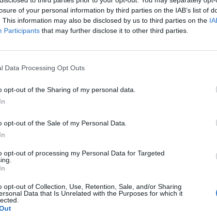
όπο σας
losure of your personal information by third parties on the IAB’s list of
. This information may also be disclosed by us to third parties on the
IA
Participants
that may further disclose it to other third parties.
 για COVID-19 το Σάββατο (25/9)
l Data Processing Opt Outs
o opt-out of the Sharing of my personal data.
In
ουργός Υγείας
Ασημίνα Γκάγκα
Χίος
o opt-out of the Sale of my Personal Data.
In
to opt-out of processing my Personal Data for Targeted
ing.
In
o opt-out of Collection, Use, Retention, Sale, and/or Sharing
ersonal Data that Is Unrelated with the Purposes for which it
lected.
Out