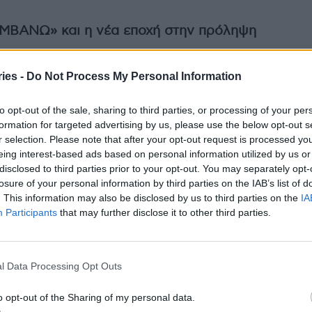
ΜΒΑΝΩ» και η νέα εποχή στην πρόληψη
νικό Πρόγραμμα Πρόληψης «ΠΡΟΛΑΜΒΑΝΩ», το
ies -
Do Not Process My Personal Information
χος ε.α.
Δημήτριος Χατζηγεωργίου,
Ειδικός
μος Διευθυντής Υγειονομικού ΓΕΕΘΑ,
to opt-out of the sale, sharing to third parties, or processing of your per
υλίου ΕΟΔΥ, Μέλος της Εθνικής Επιτροπής
formation for targeted advertising by us, please use the below opt-out s
κής Εταιρείας Ελέγχου Λοιμώξεων. Το πρόγραμμα,
r selection. Please note that after your opt-out request is processed y
ο Ανάκαμψης, αποτελεί την πρώτη ολοκληρωμένη
eing interest-based ads based on personal information utilized by us or
disclosed to third parties prior to your opt-out. You may separately opt-
γκαιρης διάγνωσης.
losure of your personal information by third parties on the IAB’s list of
. This information may also be disclosed by us to third parties on the
IA
υ μαστού, του τραχήλου της μήτρας και του
Participants
that may further disclose it to other third parties.
ρεάν και καθολική πρόσβαση στον πληθυσμό.
ικασίες, άυλα παραπεμπτικά και ενεργητική
ας σύγχρονες πρακτικές screening όπως HPV-DNA
l Data Processing Opt Outs
o opt-out of the Sharing of my personal data.