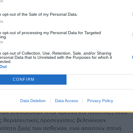
In
ς Α’, Α’ Παθολογική Ογκολογική Κλινική,
λης Νικολάου
επισήμανε ότι έως και το 40% των
o opt-out of the Sale of my Personal Data.
προληφθεί μέσω αλλαγών στον τρόπο ζωής. Η
In
 φυσιολογικού σωματικού βάρους, η τακτική
to opt-out of processing my Personal Data for Targeted
 η μείωση έκθεσης σε περιβαλλοντικούς ρύπους
ing.
In
τες πρόληψης.
o opt-out of Collection, Use, Retention, Sale, and/or Sharing
ersonal Data that Is Unrelated with the Purposes for which it
υξάνει σημαντικά τα ποσοστά θεραπευσιμότητας,
lected.
Out
ιστατικών σε ιάσιμα.
CONFIRM
 φαρμακευτική έρευνα
s Squibb Ελλάδας, Γενική Γραμματέας Pharma
Data Deletion
Data Access
Privacy Policy
ροδρόμου
, ανέδειξε τη σημασία της
 των επενδύσεων στην έρευνα και ανάπτυξη νέων
ς θεραπευτικές προσεγγίσεις βελτιώνουν
οιότητα ζωής των ασθενών, ενώ απαιτούν στενή