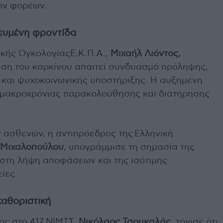
ων φορέων.
ευμένη φροντίδα
κής ΟγκολογίαςΕ.Κ.Π.Α.,
Μιχαήλ Λιόντος,
ιση του καρκίνου απαιτεί συνδυασμό πρόληψης,
 και ψυχοκοινωνικής υποστήριξης. Η αυξημένη
ς μακροχρόνιας παρακολούθησης και διατήρησης
ν ασθενών, η αντιπρόεδρος της Ελληνική
Μιχαλοπούλου
, υπογράμμισε τη σημασία της
στη λήψη αποφάσεων και της ισότιμης
ίες.
καθοριστική
ος στο 417 ΝΙΜΤΣ,
Νικόλαος Τσουκαλάς,
τόνισε ότι