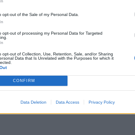
In
κλίμακα, το 23% των νέων περιπτώσεων
πολύ υψηλότερο από αυτό που αποδίδεται σε
o opt-out of the Sale of my Personal Data.
αλκοόλ (4%). Μεταξύ των γυναικών οι καρκίνοι
In
χονται συνολικά στο 11% των νέων κρουσμάτων,
to opt-out of processing my Personal Data for Targeted
 υψηλό δείκτη μάζας σώματος (3%).
ing.
In
υ θα μπορούσαν να είχαν αποφευχθεί για τις
o opt-out of Collection, Use, Retention, Sale, and/or Sharing
ersonal Data that Is Unrelated with the Purposes for which it
νέων κρουσμάτων στη βόρεια Αφρική και στη
lected.
Out
ρια Αφρική. Στις τάξεις των ανδρών το άχθος
α (57%), χαμηλότερο στη Λατινική Αμερική και
CONFIRM
Data Deletion
Data Access
Privacy Policy