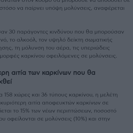
 θανάτων στον κόσμο θα μπορούσε να αποδοθεί σε
στόσο να παίρνει υπόψη μολύνσεις, αναφέρεται
ασαν 30 παράγοντες κινδύνου που θα μπορούσαν
πνό, το αλκοόλ, τον υψηλό δείκτη σωματικής
σης, τη μόλυνση του αέρα, τις υπεριώδεις
ά μορφές καρκίνου οφειλόμενες σε μολύνσεις.
ερη αιτία των καρκίνων που θα
χθεί
 158 χώρες και 36 τύπους καρκίνου, η μελέτη
 η κυριότερη αιτία αποφευκτών καρκίνων σε
δεται το 15% των νέων περιπτώσεων, ποσοστό
υ οφείλονται σε μολύνσεις (10%) και στην