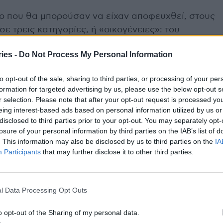
μο που θα μπορούσαν να είχαν αποφευχθεί, στους
σε τρεις κατηγορίες, ή «οικογένειες»: του
αχήλου της μήτρας.
ies -
Do Not Process My Personal Information
ται ιδίως με το κάπνισμα και τη μόλυνση της
to opt-out of the sale, sharing to third parties, or processing of your per
η μόλυνση με το Helicobacter pylori, αυτοί του
formation for targeted advertising by us, please use the below opt-out s
ν ανθρώπινων θηλωμάτων (HPV).
r selection. Please note that after your opt-out request is processed y
eing interest-based ads based on personal information utilized by us or
disclosed to third parties prior to your opt-out. You may separately opt-
εταξύ ανδρών και γυναικών και ανά περιοχή του
losure of your personal information by third parties on the IAB’s list of
. This information may also be disclosed by us to third parties on the
IA
Participants
that may further disclose it to other third parties.
πορούσαν να είχαν αποφευχθεί είναι πολύ
,τι στις τάξεις των γυναικών: το 45% των νέων
ώτους το 2022, το 30% των νέων κρουσμάτων για
l Data Processing Opt Outs
o opt-out of the Sharing of my personal data.