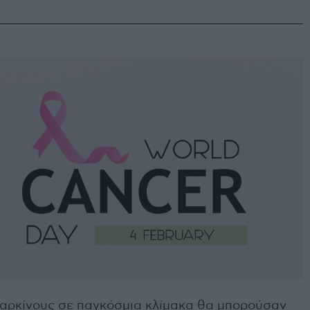
καρκίνους σε παγκόσμια κλίμακα θα μπορούσαν