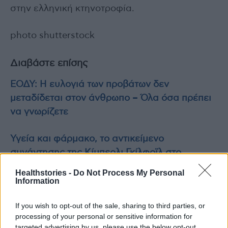
στην ελληνική κτηνοτροφία.
photo shutterstock
Διαβάστε επίσης
ΕΟΔΥ: Η ευλογιά των προβάτων δεν
μεταδίδεται στον άνθρωπο – Όλα όσα πρέπει
να γνωρίζετε
Υγεία και φάρμακο, το αντικείμενο
συνάντησης της Κίμπερλι Γκίλφοϊλ στο
Ελληνοαμερικανικό Επιμελητήριο
Healthstories -
Do Not Process My Personal
Information
If you wish to opt-out of the sale, sharing to third parties, or
processing of your personal or sensitive information for
TAGS
Ευλογιά αιγοπροβάτων
targeted advertising by us, please use the below opt-out