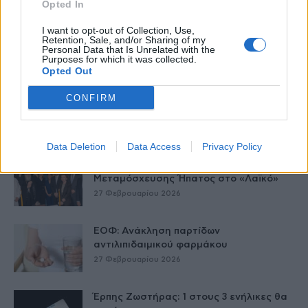
Δείτε Ακόμη
Opted In
I want to opt-out of Collection, Use,
Γεωργιάδης: Πολλαπλά οφέλη από τη
Retention, Sale, and/or Sharing of my
συνεργασία δημοσίου και ιδιωτικού
Personal Data that Is Unrelated with the
τομέα
Purposes for which it was collected.
Opted Out
27 Φεβρουαρίου 2026
CONFIRM
Παράρτημα του Παίδων “Αγία Σοφία”
στο Ίλιον – Τι ανακοινώθηκε από...
27 Φεβρουαρίου 2026
Data Deletion
Data Access
Privacy Policy
Δύο χρόνια λειτουργίας της Κλινικής
Μεταμόσχευσης Ήπατος στο «Λαϊκό»
27 Φεβρουαρίου 2026
ΕΟΦ: Ανάκληση παρτίδων
αντιλιπιδαιμικού φαρμάκου
27 Φεβρουαρίου 2026
Έρπης Ζωστήρας: 1 στους 3 ενήλικες θα