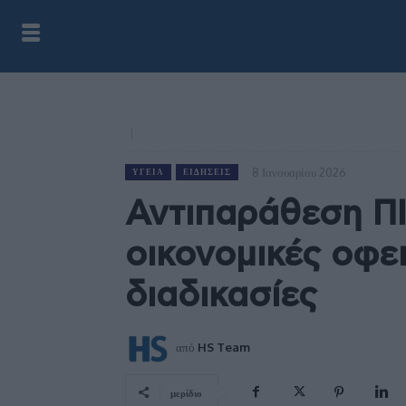
8 Ιανουαρίου 2026
ΥΓΕΊΑ
ΕΙΔΉΣΕΙΣ
Αντιπαράθεση ΠΙ
οικονομικές οφει
διαδικασίες
από
HS Team
μερίδιο