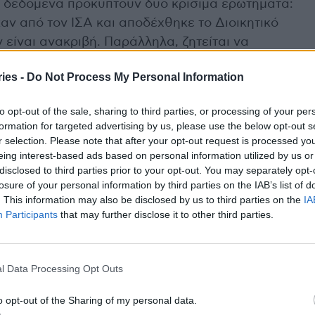
τα δεδομένα προκύπτουν δύο κρίσιμα ερωτήματα:
αν από τον ΙΣΑ και αποδέχθηκε το Διοικητικό
 είναι ανακριβή. Παράλληλα, ζητείται να
υ προβλήθηκαν ενώπιον του ΣτΕ από στενούς
ies -
Do Not Process My Personal Information
ανταποκρίνονται στην πραγματικότητα ή αν
τηρίου.
to opt-out of the sale, sharing to third parties, or processing of your per
formation for targeted advertising by us, please use the below opt-out s
ι οι δύο εκδοχές δεν μπορούν να ισχύουν
r selection. Please note that after your opt-out request is processed y
μνεία στη στάση του προέδρου του ΙΣΑ, ο οποίος
eing interest-based ads based on personal information utilized by us or
disclosed to third parties prior to your opt-out. You may separately opt-
παρά το γεγονός ότι, όπως σημειώνεται, ήταν
losure of your personal information by third parties on the IAB’s list of
.
. This information may also be disclosed by us to third parties on the
IA
Participants
that may further disclose it to other third parties.
ωνα με την απόφαση του Συμβουλίου της
α πρέπει πλέον να πραγματοποιηθεί από το
ικύρωση του εκλογικού αποτελέσματος. Οι
l Data Processing Opt Outs
αφή και ξεκάθαρη απάντηση, αφήνοντας ανοιχτό
o opt-out of the Sharing of my personal data.
 εξελίξεων.