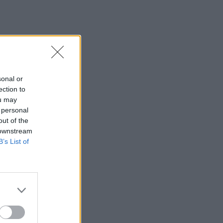
sonal or
ection to
ou may
 personal
out of the
 downstream
B’s List of