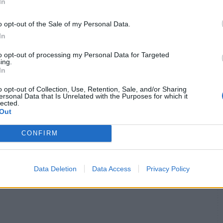
In
o opt-out of the Sale of my Personal Data.
In
to opt-out of processing my Personal Data for Targeted
ing.
τέλος στην αμφισβήτηση της σημερινής διοίκησης
In
o opt-out of Collection, Use, Retention, Sale, and/or Sharing
οί για οφειλές στον ΠΙΣ
ersonal Data that Is Unrelated with the Purposes for which it
lected.
Out
CONFIRM
ιπαράθεση ΠΙΣ-ΙΣΑ για οικονομικές οφειλές
Data Deletion
Data Access
Privacy Policy