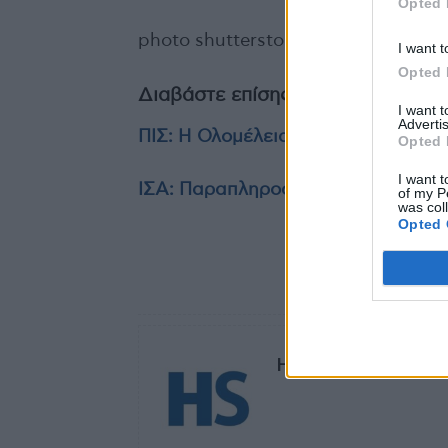
Opted 
photo shutterstock
I want t
Opted 
Διαβάστε επίσης
I want 
Advertis
ΠΙΣ: Η Ολομέλεια Προέδρων βάζει 
Opted 
I want t
ΙΣΑ: Παραπληροφόρηση οι ισχυρισμ
of my P
was col
Opted 
TAGS
Αντ
HS Team