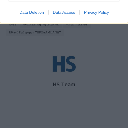
Data Deletion
Data Access
Privacy Policy
TAGS
αντιμετώπιση παχυσαρκίας
γιατροί της ΠΦΥ
Εθνικό Πρόγραμμα ''ΠΡΟΛΑΜΒΑΝΩ''
HS Team