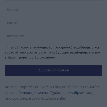
Σχόλιο:
Όν
Ema
Ισ
αποθηκεύστε το όνομα, το ηλεκτρονικό ταχυδρομείο και
τον ιστότοπό μου σε αυτό το πρόγραμμα περιήγησης για την
επόμενη φορά που θα σχολιάσω.
Με την υποβολή του σχολίου σας αυτόματα συμφωνείτε
με τους
Γενικούς Κανόνες Σχολιασμού Άρθρων
τους
οποίους μπορείτε να διαβάσετε
εδώ
.