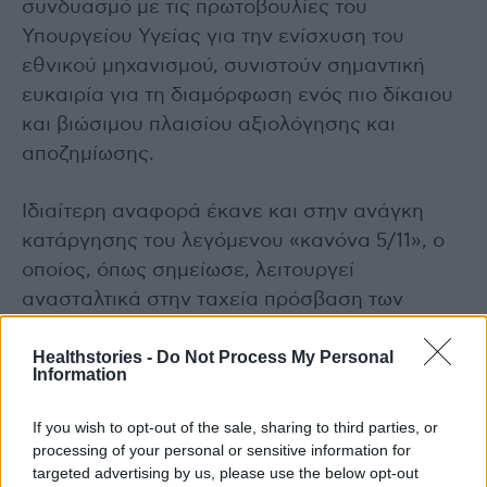
συνδυασμό με τις πρωτοβουλίες του
Υπουργείου Υγείας για την ενίσχυση του
εθνικού μηχανισμού, συνιστούν σημαντική
ευκαιρία για τη διαμόρφωση ενός πιο δίκαιου
και βιώσιμου πλαισίου αξιολόγησης και
αποζημίωσης.
Ιδιαίτερη αναφορά έκανε και στην ανάγκη
κατάργησης του λεγόμενου «κανόνα 5/11», ο
οποίος, όπως σημείωσε, λειτουργεί
ανασταλτικά στην ταχεία πρόσβαση των
ασθενών σε σύγχρονες καινοτόμες
Healthstories -
Do Not Process My Personal
θεραπείες.
Information
Συλλογική προσπάθεια για ένα βιώσιμο
If you wish to opt-out of the sale, sharing to third parties, or
μέλλον στην υγεία
processing of your personal or sensitive information for
targeted advertising by us, please use the below opt-out