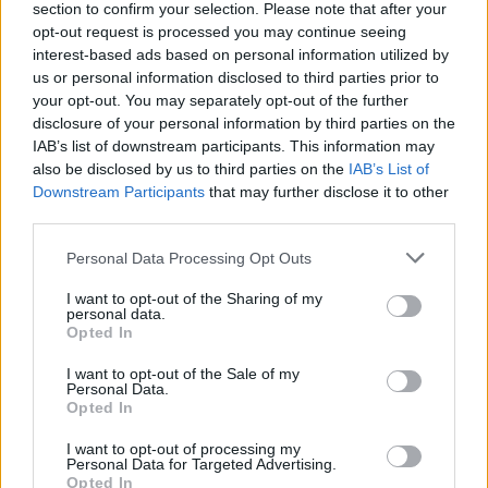
Κλείνοντας, η Kavita Patel υπογράμμισε ότι
section to confirm your selection. Please note that after your
opt-out request is processed you may continue seeing
μόνο μέσα από συλλογική προσπάθεια και
interest-based ads based on personal information utilized by
ουσιαστική συνεργασία όλων των
us or personal information disclosed to third parties prior to
εμπλεκόμενων φορέων η Ελλάδα μπορεί να
your opt-out. You may separately opt-out of the further
disclosure of your personal information by third parties on the
επιταχύνει τη μεταρρύθμιση του συστήματος
IAB’s list of downstream participants. This information may
υγείας και να εδραιώσει την υγεία ως
also be disclosed by us to third parties on the
IAB’s List of
επένδυση για το μέλλον της χώρας.
Downstream Participants
that may further disclose it to other
third parties.
Τον συντονισμό της ενότητας είχε ο
Personal Data Processing Opt Outs
δημοσιογράφος Γιώργος Σακκάς, ενώ στη
I want to opt-out of the Sharing of my
συζήτηση συμμετείχαν ο Κώστας
personal data.
Αθανασάκης, Αναπληρωτής Καθηγητής
Opted In
Οικονομικών της Υγείας στο Πα.Δ.Α., η Λίλιαν
I want to opt-out of the Sale of my
Βιλδιρίδη, Γενική Γραμματέας Υπηρεσιών
Personal Data.
Opted In
Υγείας του Υπουργείου Υγείας, ο Γιώργος
Καπετανάκης, Πρόεδρος της Ελληνικής
I want to opt-out of processing my
Personal Data for Targeted Advertising.
Ομοσπονδίας Καρκίνου – ΕΛΛ.Ο.Κ., ο Σπύρος
Opted In