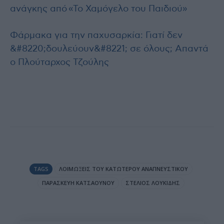
ανάγκης από «Το Χαμόγελο του Παιδιού»
Φάρμακα για την παχυσαρκία: Γιατί δεν
&#8220;δουλεύουν&#8221; σε όλους; Απαντά
ο Πλούταρχος Τζούλης
TAGS
ΛΟΙΜΏΞΕΙΣ ΤΟΥ ΚΑΤΏΤΕΡΟΥ ΑΝΑΠΝΕΥΣΤΙΚΟΎ
ΠΑΡΑΣΚΕΥΉ ΚΑΤΣΑΟΎΝΟΥ
ΣΤΈΛΙΟΣ ΛΟΥΚΊΔΗΣ