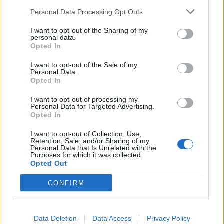
Δυο σημαντικές προτάσεις
Personal Data Processing Opt Outs
Οι πνευμονολόγοι χαρακτήρισαν το Εθνικό
I want to opt-out of the Sharing of my
personal data.
Πρόγραμμα Εμβολιασμών ένα από τα
Opted In
καλύτερα στην Ευρώπη και ανέλυσαν δυο
I want to opt-out of the Sale of my
σημαντικές προτάσεις / πρωτοβουλίες,
Personal Data.
Opted In
προκειμένου να υπάρξει περαιτέρω βελτίωση.
I want to opt-out of processing my
Personal Data for Targeted Advertising.
Η μια πρόταση αφορά στο ηλικιακό όριο για το
Opted In
εμβόλιο για τον RSV. Συστήνουν να κατέβει
I want to opt-out of Collection, Use,
στα 70 έτη της ηλικίας, από τα 75 που είναι
Retention, Sale, and/or Sharing of my
Personal Data that Is Unrelated with the
σήμερα.
Purposes for which it was collected.
Opted Out
Επίσης για κάποιους ασθενείς, που έχουν
CONFIRM
σημαντικές συννοσηρότητες, συστήνουν να
μην υπάρχει το όριο των 60 ετών, αλλά να
μπορούν τα εμβόλια να γίνονται ανάλογα με
Data Deletion
Data Access
Privacy Policy