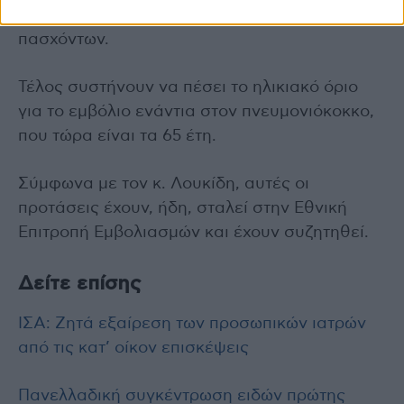
την ασθένεια, ανεξάρτητα από την ηλικία των
πασχόντων.
Τέλος συστήνουν να πέσει το ηλικιακό όριο
για το εμβόλιο ενάντια στον πνευμονιόκοκκο,
που τώρα είναι τα 65 έτη.
Σύμφωνα με τον κ. Λουκίδη, αυτές οι
προτάσεις έχουν, ήδη, σταλεί στην Εθνική
Επιτροπή Εμβολιασμών και έχουν συζητηθεί.
Δείτε επίσης
ΙΣΑ: Ζητά εξαίρεση των προσωπικών ιατρών
από τις κατ’ οίκον επισκέψεις
Πανελλαδική συγκέντρωση ειδών πρώτης