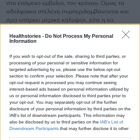
στο επόμενο εμβόλιο, του χρόνου. Όμως τα
αδελφάκια στελέχη συμπεριλαμβάνονται και
άρα υπάρχει μερική κάλυψη», είπε η
κα
Κατσαούνου
.
Healthstories -
Do Not Process My Personal
Information
Ο πρόεδρος της ΕΠΕ, καθηγητής
Πνευμονολογίας στην Ιατρική Σχολή του
If you wish to opt-out of the sale, sharing to third parties, or
ΕΚΠΑ, Στέλιος Λουκίδης, έβαλε μία, ακόμη,
processing of your personal or sensitive information for
targeted advertising by us, please use the below opt-out
σημαντική παράμετρο.
section to confirm your selection. Please note that after your
opt-out request is processed you may continue seeing
«Οι Βρετανοί βρήκαν ότι στην κλινική πράξη
interest-based ads based on personal information utilized by
το φετινό εμβόλιο παρέχει κάλυψη απέναντι
us or personal information disclosed to third parties prior to
your opt-out. You may separately opt-out of the further
στους σκληρούς δείκτες, δηλαδή στις βαριές
disclosure of your personal information by third parties on the
νοσηλείες στις ΜΕΘ και στους θανάτους. Οι
IAB’s list of downstream participants. This information may
ασθενείς εμφανίζουν μια πιο ήπια κλινική
also be disclosed by us to third parties on the
IAB’s List of
Downstream Participants
that may further disclose it to other
εικόνα και αυτό είναι ενθαρρυντικό».
third parties.