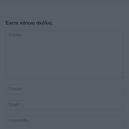
Έχετε κάποιο σχόλιο;
Σχόλιο:
Όν
Ema
Ισ