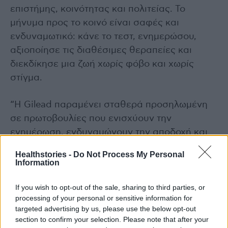
επιστήμης, κοινότητας και πολιτείας. Το
μήνυμα προς το κοινό είναι σαφές και
ενδυναμωτικό: κάνε το τεστ, ενημερώσου,
αξιοποίησε τις διαθέσιμες θεραπείες και
διεκδίκησε μια ζωή χωρίς φόβο και χωρίς
στίγμα.
“Η Gilead παραμένει σταθερά προσηλωμένη
σε πρωτοβουλίες που ενισχύουν την
ενημέρωση, ενδυναμώνουν την αποδοχή και
στηρίζουν την προσπάθεια για εξάλειψη του
Healthstories -
Do Not Process My Personal
στίγματος γύρω από τον HIV. Στόχος μας είναι
Information
μια κοινωνία όπου η επιστημονική πρόοδος
μεταφράζεται σε ισότιμη πρόσβαση, σεβασμό
If you wish to opt-out of the sale, sharing to third parties, or
processing of your personal or sensitive information for
και ουσιαστική υποστήριξη για όλους”,
targeted advertising by us, please use the below opt-out
αναφέρεται σε σχετική ανανκοίνωση της
section to confirm your selection. Please note that after your