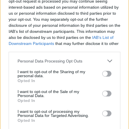
εταιρείας
.
opt-out request is processed you may continue seeing
interest-based ads based on personal information utilized by
us or personal information disclosed to third parties prior to
photo shutterstock
your opt-out. You may separately opt-out of the further
disclosure of your personal information by third parties on the
Διαβάστε επίσης
IAB’s list of downstream participants. This information may
also be disclosed by us to third parties on the
IAB’s List of
Επιδραστικός δημόσιος διάλογος στο
Downstream Participants
that may further disclose it to other
third parties.
Πανελλήνιο Συνέδριο για τα οικονομικά και τις
πολιτικές της υγείας
Personal Data Processing Opt Outs
I want to opt-out of the Sharing of my
To “οικο-άγχος” και οι ψυχολογικές επιπτώσεις
personal data.
Opted In
των ακραίων καιρικών φαινομένων
I want to opt-out of the Sale of my
Personal Data.
Opted In
TAGS
AIDS
Gilead Sciences Ελλάδας
HIV
I want to opt-out of processing my
Personal Data for Targeted Advertising.
Opted In