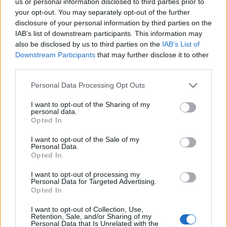
us or personal information disclosed to third parties prior to
your opt-out. You may separately opt-out of the further
HS Team
disclosure of your personal information by third parties on the
IAB’s list of downstream participants. This information may
also be disclosed by us to third parties on the
IAB’s List of
Downstream Participants
that may further disclose it to other
third parties.
Personal Data Processing Opt Outs
I want to opt-out of the Sharing of my
personal data.
Opted In
I want to opt-out of the Sale of my
Δείτε Ακόμη
Personal Data.
Opted In
Γεωργιάδης: Πολλαπλά οφέλη από τη
I want to opt-out of processing my
συνεργασία δημοσίου και ιδιωτικού
Personal Data for Targeted Advertising.
τομέα
Opted In
27 Φεβρουαρίου 2026
I want to opt-out of Collection, Use,
Retention, Sale, and/or Sharing of my
Παράρτημα του Παίδων “Αγία Σοφία”
Personal Data that Is Unrelated with the