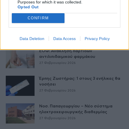
στο Ίλιον – Τι ανακοινώθηκε από...
Purposes for which it was collected.
Opted Out
27 Φεβρουαρίου 2026
CONFIRM
Δύο χρόνια λειτουργίας της Κλινικής
Μεταμόσχευσης Ήπατος στο «Λαϊκό»
27 Φεβρουαρίου 2026
Data Deletion
Data Access
Privacy Policy
ΕΟΦ: Ανάκληση παρτίδων
αντιλιπιδαιμικού φαρμάκου
27 Φεβρουαρίου 2026
Έρπης Ζωστήρας: 1 στους 3 ενήλικες θα
νοσήσει
27 Φεβρουαρίου 2026
Νοσ. Παπαγεωργίου – Νέο σύστημα
ηλεκτροχειρουργικής διαθερμίας
27 Φεβρουαρίου 2026