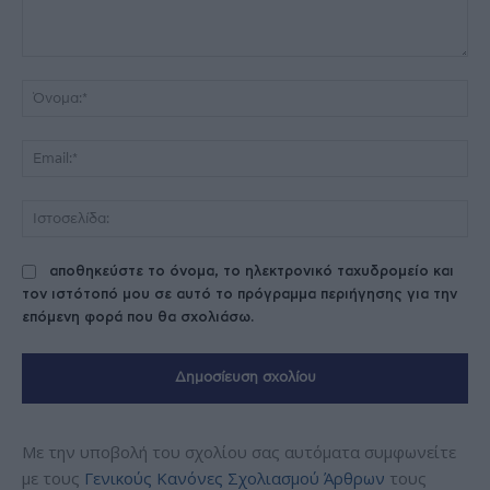
Σχόλιο:
Όν
Ema
Ισ
αποθηκεύστε το όνομα, το ηλεκτρονικό ταχυδρομείο και
τον ιστότοπό μου σε αυτό το πρόγραμμα περιήγησης για την
επόμενη φορά που θα σχολιάσω.
Με την υποβολή του σχολίου σας αυτόματα συμφωνείτε
με τους
Γενικούς Κανόνες Σχολιασμού Άρθρων
τους