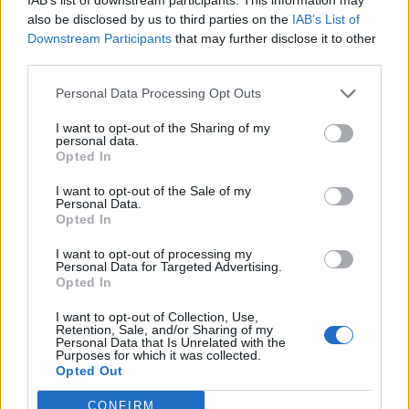
also be disclosed by us to third parties on the
IAB’s List of
Downstream Participants
that may further disclose it to other
third parties.
Personal Data Processing Opt Outs
I want to opt-out of the Sharing of my
Δείτε Ακόμη
personal data.
Opted In
Γεωργιάδης: Πολλαπλά οφέλη από τη
I want to opt-out of the Sale of my
συνεργασία δημοσίου και ιδιωτικού
Personal Data.
Opted In
τομέα
27 Φεβρουαρίου 2026
I want to opt-out of processing my
Personal Data for Targeted Advertising.
Παράρτημα του Παίδων “Αγία Σοφία”
Opted In
στο Ίλιον – Τι ανακοινώθηκε από...
27 Φεβρουαρίου 2026
I want to opt-out of Collection, Use,
Retention, Sale, and/or Sharing of my
Personal Data that Is Unrelated with the
Purposes for which it was collected.
Δύο χρόνια λειτουργίας της Κλινικής
Opted Out
Μεταμόσχευσης Ήπατος στο «Λαϊκό»
27 Φεβρουαρίου 2026
CONFIRM