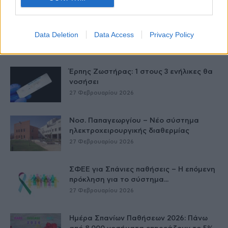
ΕΟΦ: Ανάκληση παρτίδων
αντιλιπιδαιμικού φαρμάκου
Data Deletion
Data Access
Privacy Policy
27 Φεβρουαρίου 2026
Έρπης Ζωστήρας: 1 στους 3 ενήλικες θα
νοσήσει
27 Φεβρουαρίου 2026
Νοσ. Παπαγεωργίου – Νέο σύστημα
ηλεκτροχειρουργικής διαθερμίας
27 Φεβρουαρίου 2026
ΣΦΕΕ για Σπάνιες παθήσεις – Η επόμενη
πρόκληση για το σύστημα...
27 Φεβρουαρίου 2026
Ημέρα Σπανίων Παθήσεων 2026: Πάνω