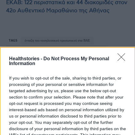
ΕΚΑΒ: 122 περιστατικά και 44 διακομιδές στον
42ο Αυθεντικό Μαραθώνιο της Αθήνας
TAGS
ένταξη του νοσηλευτικού προσωπικού στα ΒΑΕ
Πανελλήνια Συνδικαλιστική Ομοσπονδία Νοσηλευτικού Προσωπικού
Healthstories -
Do Not Process My Personal
Information
If you wish to opt-out of the sale, sharing to third parties, or
processing of your personal or sensitive information for
targeted advertising by us, please use the below opt-out
section to confirm your selection. Please note that after your
HS Team
opt-out request is processed you may continue seeing
interest-based ads based on personal information utilized by
us or personal information disclosed to third parties prior to
your opt-out. You may separately opt-out of the further
disclosure of your personal information by third parties on the
IAB’s list of downstream participants. This information may