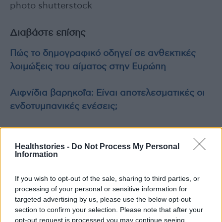
photo shutterstock
Διαβάστε επίσης
Πώς το δημογραφικό οδηγεί σε ανθεκτικές
λοιμώξεις του αίματος στην Ευρώπη
Αιφνίδια βαρηκοΐα: Είναι αποτελεσματικές οι
ενδοτυμπανικές ενέσεις;
Healthstories -
Do Not Process My Personal
Information
If you wish to opt-out of the sale, sharing to third parties, or
TAGS
ΕΟΔΥ
ιός Δυτικού Νείλου
κρούσμα
processing of your personal or sensitive information for
targeted advertising by us, please use the below opt-out
section to confirm your selection. Please note that after your
opt-out request is processed you may continue seeing