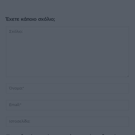
Έχετε κάποιο σχόλιο;
Σχόλιο:
Όν
Ema
Ισ