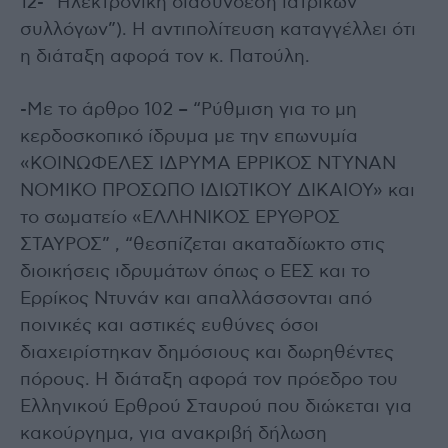
12- “Ηλεκτρονική διασύνδεση ιατρικών
συλλόγων”). Η αντιπολίτευση καταγγέλλει ότι
η διάταξη αφορά τον κ. Πατούλη.
-Με το άρθρο 102 – “Ρύθμιση για το μη
κερδοσκοπικό ίδρυμα με την επωνυμία
«ΚΟΙΝΩΦΕΛΕΣ ΙΔΡΥΜΑ ΕΡΡΙΚΟΣ ΝΤΥΝΑΝ
ΝΟΜΙΚΟ ΠΡΟΣΩΠΟ ΙΔΙΩΤΙΚΟΥ ΔΙΚΑΙΟΥ» και
το σωματείο «ΕΛΛΗΝΙΚΟΣ ΕΡΥΘΡΟΣ
ΣΤΑΥΡΟΣ” , “θεσπίζεται ακαταδίωκτο στις
διοικήσεις ιδρυμάτων όπως ο ΕΕΣ και το
Ερρίκος Ντυνάν και απαλλάσσονται από
ποινικές και αστικές ευθύνες όσοι
διαχειρίστηκαν δημόσιους και δωρηθέντες
πόρους. Η διάταξη αφορά τον πρόεδρο του
Ελληνικού Ερθρού Σταυρού που διώκεται για
κακούργημα, για ανακριβή δήλωση