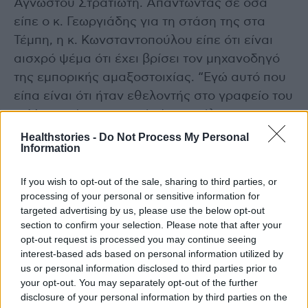
Άγνωστου Στρατιώτη. Απαντώντας σε όσα
είπε ο κ. Γεωργιάδης για τη στάση της στα
Τέμπη, η κ. Κωνσταντοπούλου είπε ότι είναι
αισχρό ψέμα ότι έχει βρίσει τον μηχανοδηγό
της εμπορικής αμαξοστοιχίας. “Εγώ αυτό που
είπα είναι ότι ήταν εθελοντής στο γραφείο του
κ. Μητσοτάκη και αυτό είναι απόλυτη
αλήθεια”, είπε και κάλεσε τον υπουργό Υγείας
Healthstories -
Do Not Process My Personal
Information
να απαντήσει από που προεξοφλεί ότι “έχουν
καταπέσει τα ξυλόλια” (σ.σ. το είχε αναφέρει
If you wish to opt-out of the sale, sharing to third parties, or
νωρίτερα ο κ. Γεωργιάδης).
processing of your personal or sensitive information for
targeted advertising by us, please use the below opt-out
section to confirm your selection. Please note that after your
Για το θανατηφόρο τροχαίο έξω από τη Βουλή,
opt-out request is processed you may continue seeing
η πρόεδρος της Πλεύσης Ελευθερίας
interest-based ads based on personal information utilized by
σχολίασε ότι σήμερα ο κ. Γεωργιάδης είπε ότι
us or personal information disclosed to third parties prior to
η κ. Μπακογιάννη καθόταν στο πίσω κάθισμα.
your opt-out. You may separately opt-out of the further
disclosure of your personal information by third parties on the
“Η Βουλή έκρυψε το βίντεο. Δεν ήταν μια