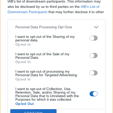
IAB’s list of downstream participants. This information may
λάθος τιμονιά, όπως είπατε. Το αυτοκίνητο
also be disclosed by us to third parties on the
IAB’s List of
έκανε απότομη αναστροφή και σκοτώθηκε ο
Downstream Participants
that may further disclose it to other
third parties.
Ιάσονας. Ποτέ, μέχρι σήμερα δεν δόθηκε το
βίντεο που είχαν οι κάμερες της Βουλής, ποτέ
Personal Data Processing Opt Outs
δεν δόθηκε το βίντεο που να δείχνει ποιος
I want to opt-out of the Sharing of my
βγήκε από το αυτοκίνητο αυτό”, είπε η κ.
personal data.
Opted In
Κωνσταντοπούλου και παρατήρησε ότι και στο
τροχαίο ακολουθήθηκε η ίδια τακτική
I want to opt-out of the Sale of my
Personal Data.
συσκότισης και υπόθαλψης των
Opted In
εμπλεκομένων αν και έχασε τη ζωή του ένα
I want to opt-out of processing my
νέο παιδί, “είναι το modus operandi που
Personal Data for Targeted Advertising.
εφαρμόστηκε και στο έγκλημα Τέμπη, από
Opted In
τους αυτουργούς του”.
I want to opt-out of Collection, Use,
Retention, Sale, and/or Sharing of my
Personal Data that Is Unrelated with the
Απαντώντας στην πρόεδρο της Πλεύσης
Purposes for which it was collected.
Opted Out
Ελευθερίας, ο υπουργός Υγείας Άδωνις
Γεωργιάδης χαρακτήρισε “ψεύτρα ” την