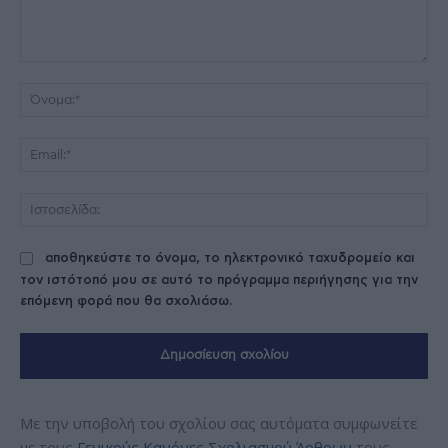
Σχόλιο:
Όν
Ema
Ισ
αποθηκεύστε το όνομα, το ηλεκτρονικό ταχυδρομείο και
τον ιστότοπό μου σε αυτό το πρόγραμμα περιήγησης για την
επόμενη φορά που θα σχολιάσω.
Με την υποβολή του σχολίου σας αυτόματα συμφωνείτε
με τους
Γενικούς Κανόνες Σχολιασμού Άρθρων
τους