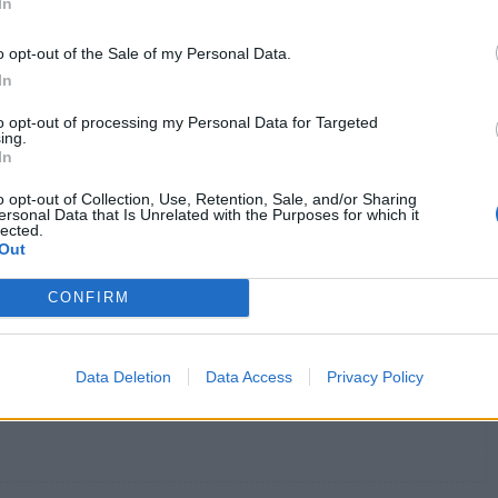
In
o opt-out of the Sale of my Personal Data.
Ελλάδας συμμετέχει στο φιλόδοξο έργο για την
In
to opt-out of processing my Personal Data for Targeted
ing.
ρθροπλαστική: Μειώνουν τον κίνδυνο επανάληψης
In
o opt-out of Collection, Use, Retention, Sale, and/or Sharing
ersonal Data that Is Unrelated with the Purposes for which it
lected.
Out
ών Ελλάδας
ραντεβού στα νοσοκομεία του ΕΣΥ
CONFIRM
Data Deletion
Data Access
Privacy Policy