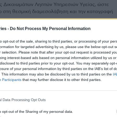
ς Δικαιωμάτων Ληπτών Υπηρεσιών Υγείας, ώστε
ο στη θεσμική διαμεσολάβηση και την καταγραφή
ies -
Do Not Process My Personal Information
η ενδυνάμωσης των ψηφιακών δεξιοτήτων και της
ών, προκειμένου να αξιοποιούν αποτελεσματικά
to opt-out of the sale, sharing to third parties, or processing of your per
τή την κατεύθυνση, έχει ήδη αναπτύξει
formation for targeted advertising by us, please use the below opt-out s
r selection. Please note that after your opt-out request is processed y
 Υγείας» και τη «Ψηφιακή Ακαδημία», που
eing interest-based ads based on personal information utilized by us or
ν ενεργό συμμετοχή των ασθενών.
disclosed to third parties prior to your opt-out. You may separately opt-
losure of your personal information by third parties on the IAB’s list of
. This information may also be disclosed by us to third parties on the
IA
ηση της εμπειρίας των πολιτών, όταν συνοδεύεται
Participants
that may further disclose it to other third parties.
 βασικό πυλώνα ενός σύγχρονου και αξιόπιστου
φάνεια, η αξιολόγηση και η συμμετοχή είναι οι
νει, εξελίσσεται και σέβεται τον πολίτη»,
l Data Processing Opt Outs
o opt-out of the Sharing of my personal data.