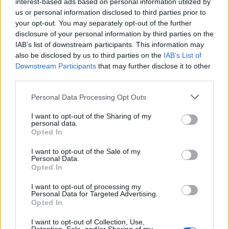
interest-based ads based on personal information utilized by
us or personal information disclosed to third parties prior to
your opt-out. You may separately opt-out of the further
disclosure of your personal information by third parties on the
HS Team
IAB’s list of downstream participants. This information may
also be disclosed by us to third parties on the
IAB’s List of
Downstream Participants
that may further disclose it to other
third parties.
Personal Data Processing Opt Outs
I want to opt-out of the Sharing of my
personal data.
Opted In
I want to opt-out of the Sale of my
Personal Data.
Δείτε Ακόμη
Opted In
I want to opt-out of processing my
Γεωργιάδης: Πολλαπλά οφέλη από τη
Personal Data for Targeted Advertising.
Opted In
συνεργασία δημοσίου και ιδιωτικού
τομέα
I want to opt-out of Collection, Use,
27 Φεβρουαρίου 2026