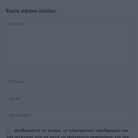
Έχετε κάποιο σχόλιο;
Σχόλιο:
Όν
Ema
Ισ
αποθηκεύστε το όνομα, το ηλεκτρονικό ταχυδρομείο και
τον ιστότοπό μου σε αυτό το πρόγραμμα περιήγησης για την