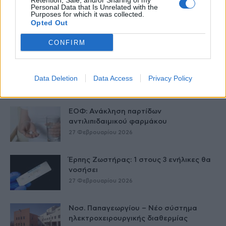
Retention, Sale, and/or Sharing of my
Personal Data that Is Unrelated with the
Purposes for which it was collected.
Παράρτημα του Παίδων “Αγία Σοφία”
Opted Out
στο Ίλιον – Τι ανακοινώθηκε από...
27 Φεβρουαρίου 2026
CONFIRM
Δύο χρόνια λειτουργίας της Κλινικής
Μεταμόσχευσης Ήπατος στο «Λαϊκό»
Data Deletion
Data Access
Privacy Policy
27 Φεβρουαρίου 2026
ΕΟΦ: Ανάκληση παρτίδων
αντιλιπιδαιμικού φαρμάκου
27 Φεβρουαρίου 2026
Έρπης Ζωστήρας: 1 στους 3 ενήλικες θα
νοσήσει
27 Φεβρουαρίου 2026
Νοσ. Παπαγεωργίου – Νέο σύστημα
ηλεκτροχειρουργικής διαθερμίας