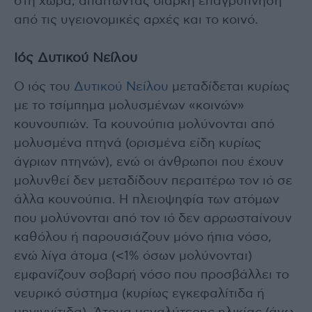
στη χώρα, απαιτώντας διαρκή επαγρύπνηση
από τις υγειονομικές αρχές και το κοινό.
Ιός Δυτικού Νείλου
Ο ιός του
Δυτικού Νείλου
μεταδίδεται κυρίως
με το τσίμπημα μολυσμένων «κοινών»
κουνουπιών. Τα κουνούπια μολύνονται από
μολυσμένα πτηνά (ορισμένα είδη κυρίως
άγριων πτηνών), ενώ οι άνθρωποι που έχουν
μολυνθεί δεν μεταδίδουν περαιτέρω τον ιό σε
άλλα κουνούπια. Η πλειοψηφία των ατόμων
που μολύνονται από τον ιό δεν αρρωσταίνουν
καθόλου ή παρουσιάζουν μόνο ήπια νόσο,
ενώ λίγα άτομα (<1% όσων μολύνονται)
εμφανίζουν σοβαρή νόσο που προσβάλλει το
νευρικό σύστημα (κυρίως εγκεφαλίτιδα ή